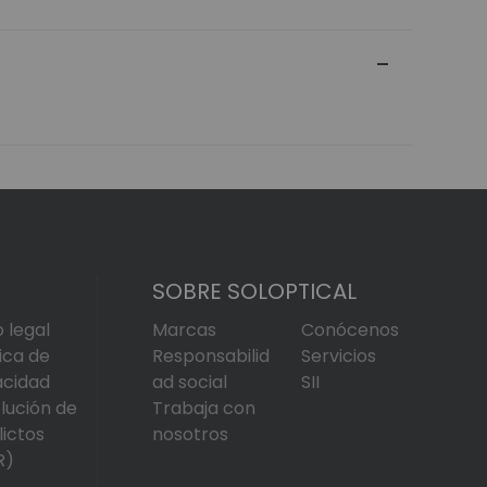
artículo
SOBRE SOLOPTICAL
o legal
Marcas
Conócenos
tica de
Responsabilid
Servicios
acidad
ad social
SII
lución de
Trabaja con
lictos
nosotros
R)