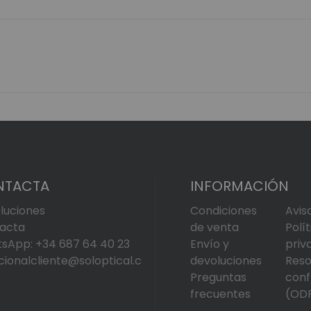
NTACTA
INFORMACIÓN
luciones
Condiciones
Avis
acta
de venta
Polí
sApp: +34 687 64 40 23
Envío y
priv
cionalcliente@soloptical.c
devoluciones
Reso
Preguntas
conf
frecuentes
(OD