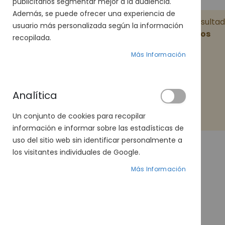
publicitarios segmentar mejor a la audiencia.
Además, se puede ofrecer una experiencia de
La búsqueda no ha devuelto ningún resultad
usuario más personalizada según la información
Términos de búsqueda relacionados
recopilada.
Gafas de sol mujer venus
Más Información
gafas de sol mujer montur neyer
Gafas de sol Venus de mujer
Analítica
gafas de sol venus de mujer ovalada
gafas de sol venus de mujer ovalado
Un conjunto de cookies para recopilar
información e informar sobre las estadísticas de
uso del sitio web sin identificar personalmente a
los visitantes individuales de Google.
Más Información
AHORA COMPRANDO POR
COLOR
COLOR MONTURA
Plata
Eliminar todo