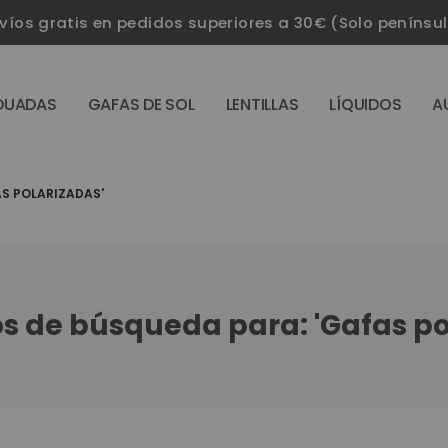
víos gratis en pedidos superiores a 30€ (Solo penínsu
DUADAS
GAFAS DE SOL
LENTILLAS
LÍQUIDOS
A
S POLARIZADAS'
s de búsqueda para: 'Gafas po