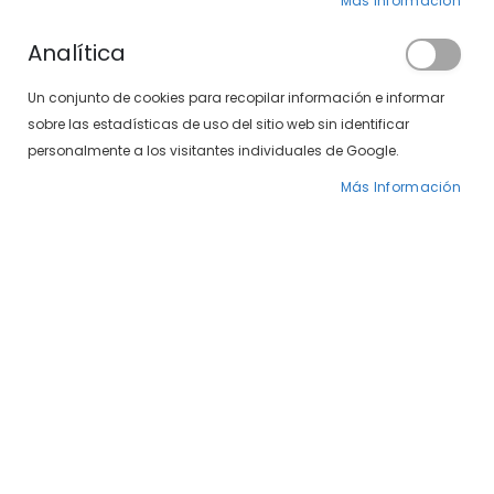
Clientes registrados
Más Información
Analítica
Si tiene una cuenta, inicie sesión con su
Un conjunto de cookies para recopilar información e informar
dirección de correo electrónico.
sobre las estadísticas de uso del sitio web sin identificar
Correo electrónico
personalmente a los visitantes individuales de Google.
Más Información
Contraseña
¿Olvidó su contraseña?
INICIAR SESIÓN
CREAR UNA CUENTA