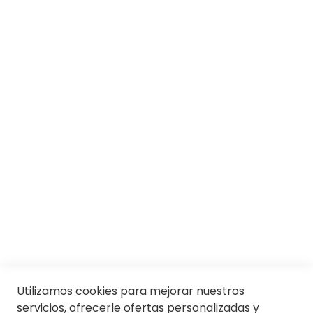
SOBRE SOLOPTICAL
Marcas
Responsabilidad social
Trabaja con nosotros
Conócenos
Servicios
SII
© Soloptical 2026
Utilizamos cookies para mejorar nuestros
servicios, ofrecerle ofertas personalizadas y