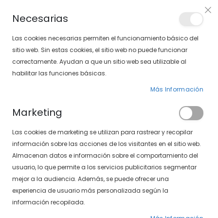
Envíos gratis en pedidos superiores a 30€ (Solo península)
Necesarias
LOCALIZA TU SOLOPTICAL
Las cookies necesarias permiten el funcionamiento básico del
sitio web. Sin estas cookies, el sitio web no puede funcionar
correctamente. Ayudan a que un sitio web sea utilizable al
artícu
0
Cart
habilitar las funciones básicas.
Más Información
Marketing
Inicio de sesión de cliente
Las cookies de marketing se utilizan para rastrear y recopilar
información sobre las acciones de los visitantes en el sitio web.
Almacenan datos e información sobre el comportamiento del
usuario, lo que permite a los servicios publicitarios segmentar
mejor a la audiencia. Además, se puede ofrecer una
experiencia de usuario más personalizada según la
información recopilada.