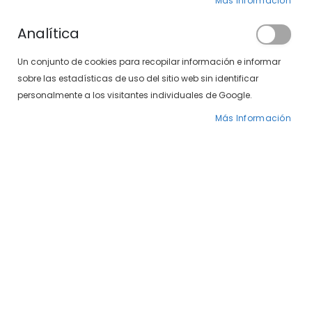
Clientes registrados
Más Información
Analítica
Si tiene una cuenta, inicie sesión con su
Un conjunto de cookies para recopilar información e informar
dirección de correo electrónico.
sobre las estadísticas de uso del sitio web sin identificar
Correo electrónico
personalmente a los visitantes individuales de Google.
Más Información
Contraseña
¿Olvidó su contraseña?
INICIAR SESIÓN
CREAR UNA CUENTA