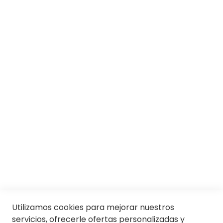
SOBRE SOLOPTICAL
Marcas
Responsabilidad social
Trabaja con nosotros
Conócenos
Servicios
SII
© Soloptical 2026
Utilizamos cookies para mejorar nuestros
servicios, ofrecerle ofertas personalizadas y