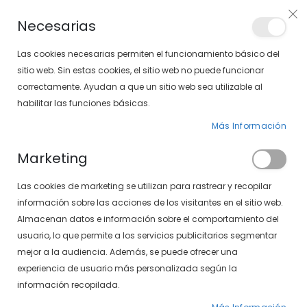
Envíos gratis en pedidos superiores a 30€ (Solo península)
Necesarias
LOCALIZA TU SOLOPTICAL
Las cookies necesarias permiten el funcionamiento básico del
sitio web. Sin estas cookies, el sitio web no puede funcionar
correctamente. Ayudan a que un sitio web sea utilizable al
artícu
0
Cart
habilitar las funciones básicas.
Más Información
Marketing
Inicio de sesión de cliente
Las cookies de marketing se utilizan para rastrear y recopilar
información sobre las acciones de los visitantes en el sitio web.
Almacenan datos e información sobre el comportamiento del
usuario, lo que permite a los servicios publicitarios segmentar
mejor a la audiencia. Además, se puede ofrecer una
experiencia de usuario más personalizada según la
información recopilada.