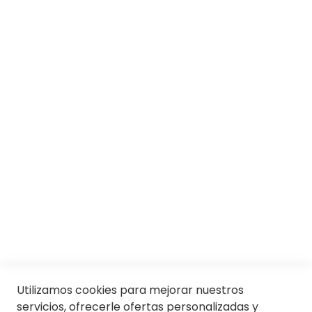
SOBRE SOLOPTICAL
Marcas
Responsabilidad social
Trabaja con nosotros
Conócenos
Servicios
SII
© Soloptical 2026
Utilizamos cookies para mejorar nuestros
servicios, ofrecerle ofertas personalizadas y