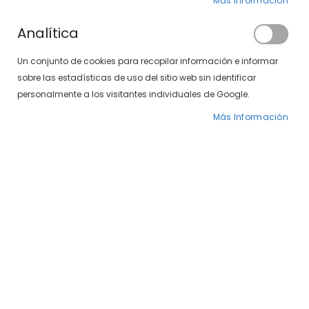
Clientes registrados
Más Información
Analítica
Si tiene una cuenta, inicie sesión con su
Un conjunto de cookies para recopilar información e informar
dirección de correo electrónico.
sobre las estadísticas de uso del sitio web sin identificar
Correo electrónico
personalmente a los visitantes individuales de Google.
Más Información
Contraseña
¿Olvidó su contraseña?
INICIAR SESIÓN
CREAR UNA CUENTA