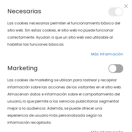
PLAN VEO
Necesarias
LOCALIZA TU SOLOPTICAL
Las cookies necesarias permiten el funcionamiento básico del
sitio web. Sin estas cookies, el sitio web no puede funcionar
correctamente. Ayudan a que un sitio web sea utilizable al
artícu
0
Cart
habilitar las funciones básicas.
Más Información
Marketing
Inicio de sesión de cliente
Las cookies de marketing se utilizan para rastrear y recopilar
información sobre las acciones de los visitantes en el sitio web.
Almacenan datos e información sobre el comportamiento del
usuario, lo que permite a los servicios publicitarios segmentar
mejor a la audiencia. Además, se puede ofrecer una
experiencia de usuario más personalizada según la
información recopilada.