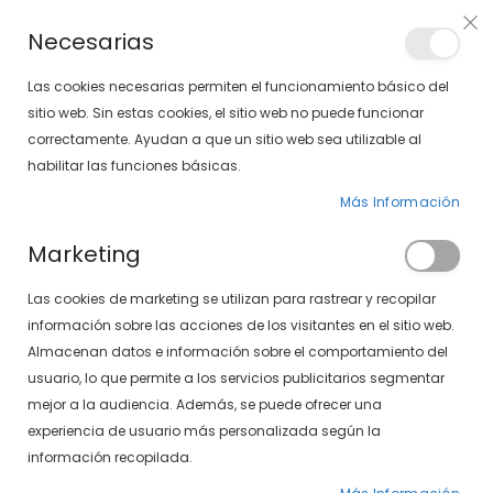
Envíos gratis en pedidos superiores a 30€ (Solo península)
Necesarias
LOCALIZA TU SOLOPTICAL
Las cookies necesarias permiten el funcionamiento básico del
sitio web. Sin estas cookies, el sitio web no puede funcionar
correctamente. Ayudan a que un sitio web sea utilizable al
artícu
0
Cart
habilitar las funciones básicas.
Más Información
GAFAS DE SOL
PÁGINA DE INICIO
GAFAS DE SOL DEPORTIVAS
Marketing
Fijar
FILTROS
Las cookies de marketing se utilizan para rastrear y recopilar
Dirección
información sobre las acciones de los visitantes en el sitio web.
Descendente
Almacenan datos e información sobre el comportamiento del
-17%
usuario, lo que permite a los servicios publicitarios segmentar
mejor a la audiencia. Además, se puede ofrecer una
experiencia de usuario más personalizada según la
información recopilada.