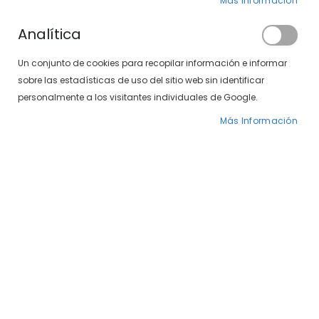
Más Información
Analítica
Un conjunto de cookies para recopilar información e informar
sobre las estadísticas de uso del sitio web sin identificar
SXT 497-37 01
personalmente a los visitantes individuales de Google.
Precio
49,00 €
59,00 €
Más Información
especial
Gafas de sol
deportivas
Las
gafas de sol deportivas
están diseñadas para