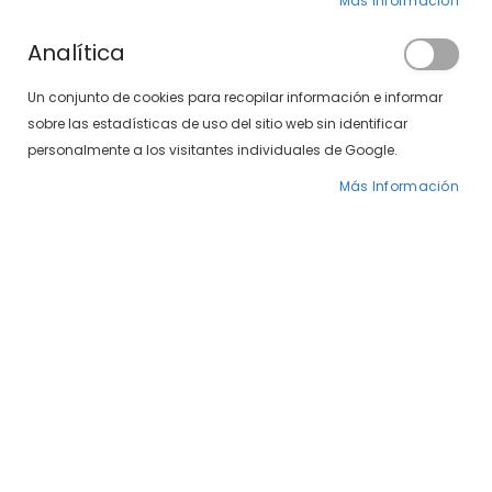
Más Información
Analítica
Un conjunto de cookies para recopilar información e informar
sobre las estadísticas de uso del sitio web sin identificar
AVIA 5299-02 04
AVIA 5299-04 01
personalmente a los visitantes individuales de Google.
Precio
41,40 €
Precio
41,40 €
69,00 €
69,00 €
Más Información
especial
especial
-40%
-40%