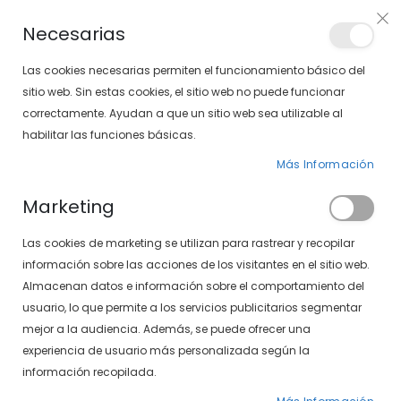
PLAN VEO
Necesarias
LOCALIZA TU SOLOPTICAL
Las cookies necesarias permiten el funcionamiento básico del
sitio web. Sin estas cookies, el sitio web no puede funcionar
correctamente. Ayudan a que un sitio web sea utilizable al
artícu
0
Cart
habilitar las funciones básicas.
Más Información
GAFAS DE SOL
PÁGINA DE INICIO
GAFAS DE SOL DEPORTIVAS
Marketing
Fijar
FILTROS
Las cookies de marketing se utilizan para rastrear y recopilar
Dirección
información sobre las acciones de los visitantes en el sitio web.
Descendente
Almacenan datos e información sobre el comportamiento del
-40%
-40%
usuario, lo que permite a los servicios publicitarios segmentar
mejor a la audiencia. Además, se puede ofrecer una
experiencia de usuario más personalizada según la
información recopilada.