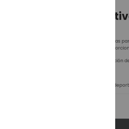
Gafas de sol deporti
Las
gafas de sol deportivas
están diseñadas para
deportes acuáticos, este tipo de gafas proporcion
En
Soloptical
encontrarás una amplia selección de 
acompañarte en cualquier actividad.
Descubre más sobre nuestras gafas de sol deport