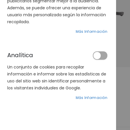
publicitarios segmentar mejor a la audiencia.
Además, se puede ofrecer una experiencia de
usuario más personalizada según la información
recopilada.
Más Información
Analítica
Un conjunto de cookies para recopilar
información e informar sobre las estadísticas de
uso del sitio web sin identificar personalmente a
los visitantes individuales de Google.
SXT 497-37 01
Más Información
Precio
49,00 €
59,00 €
especial