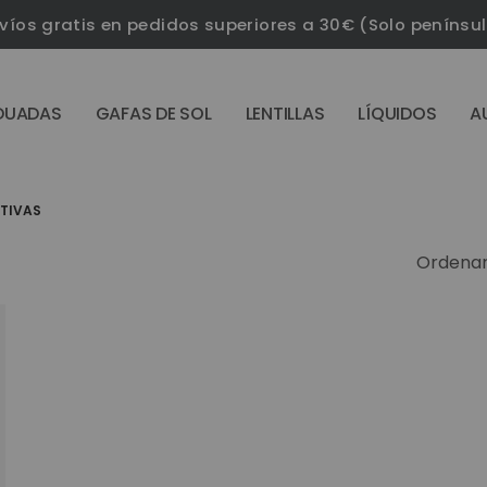
víos gratis en pedidos superiores a 30€ (Solo penínsu
DUADAS
GAFAS DE SOL
LENTILLAS
LÍQUIDOS
A
RTIVAS
Ordenar