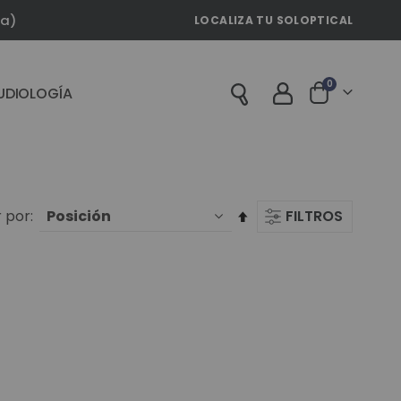
la)
LOCALIZA TU SOLOPTICAL
artículos
0
UDIOLOGÍA
Cart
Fijar
 por
FILTROS
Dirección
Descendente