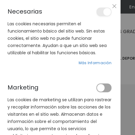
En
PLAN VEO
Necesarias
Las cookies necesarias permiten el
GAFAS GRA
funcionamiento básico del sitio web. Sin estas
cookies, el sitio web no puede funcionar
correctamente. Ayudan a que un sitio web sea
utilizable al habilitar las funciones básicas.
PÁGINA DE INICIO
GAFAS DE SOL
GAFAS DE SOL DEPO
Más Información
Marketing
-17%
Las cookies de marketing se utilizan para rastrear
y recopilar información sobre las acciones de los
visitantes en el sitio web. Almacenan datos e
información sobre el comportamiento del
usuario, lo que permite a los servicios