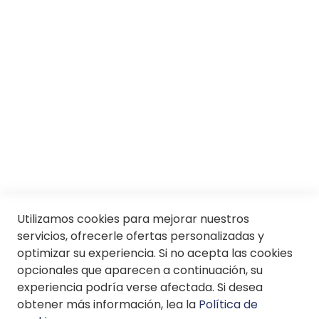
Trabaja con nosotros
Conócenos
Servicios
SII
© Soloptical 2026
Utilizamos cookies para mejorar nuestros
servicios, ofrecerle ofertas personalizadas y
optimizar su experiencia. Si no acepta las cookies
opcionales que aparecen a continuación, su
Español
English
experiencia podría verse afectada. Si desea
obtener más información, lea la
Política de