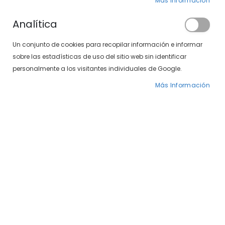
Más Información
Analítica
Un conjunto de cookies para recopilar información e informar
sobre las estadísticas de uso del sitio web sin identificar
Harper and Neyer 474-71 15
Harper & Neyer 497-65 04/11
personalmente a los visitantes individuales de Google.
99,00 €
99,00 €
Más Información