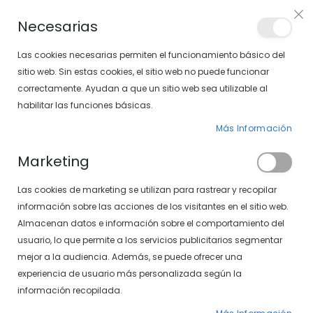
Envíos gratis en pedidos superiores a 30€ (Solo península)
Necesarias
LOCALIZA TU SOLOPTICAL
Las cookies necesarias permiten el funcionamiento básico del
sitio web. Sin estas cookies, el sitio web no puede funcionar
correctamente. Ayudan a que un sitio web sea utilizable al
artícu
0
Cart
habilitar las funciones básicas.
Más Información
PÁGINA DE INICIO
GAFAS GRADUADAS
Marketing
Fijar
FILTROS
Las cookies de marketing se utilizan para rastrear y recopilar
Dirección
información sobre las acciones de los visitantes en el sitio web.
Descendente
Almacenan datos e información sobre el comportamiento del
usuario, lo que permite a los servicios publicitarios segmentar
mejor a la audiencia. Además, se puede ofrecer una
experiencia de usuario más personalizada según la
información recopilada.