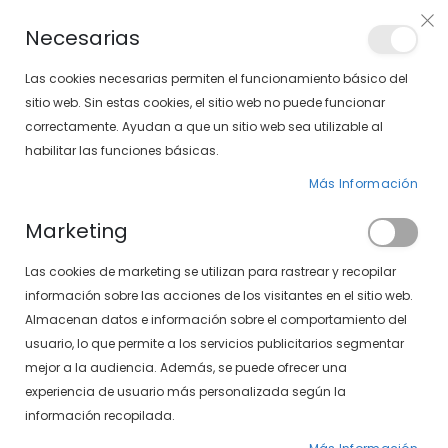
PLAN VEO
Necesarias
LOCALIZA TU SOLOPTICAL
Las cookies necesarias permiten el funcionamiento básico del
sitio web. Sin estas cookies, el sitio web no puede funcionar
correctamente. Ayudan a que un sitio web sea utilizable al
artícu
0
Cart
habilitar las funciones básicas.
Más Información
GAFAS GRADUADAS
PÁGINA DE INICIO
Marketing
GAFAS GRADUADAS CON FILTRO AZUL
Las cookies de marketing se utilizan para rastrear y recopilar
Fijar
FILTROS
información sobre las acciones de los visitantes en el sitio web.
Dirección
Almacenan datos e información sobre el comportamiento del
Descendente
usuario, lo que permite a los servicios publicitarios segmentar
-30%
mejor a la audiencia. Además, se puede ofrecer una
experiencia de usuario más personalizada según la
información recopilada.