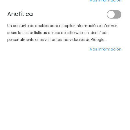
Más Información
Analítica
Un conjunto de cookies para recopilar información e informar
sobre las estadísticas de uso del sitio web sin identificar
personalmente a los visitantes individuales de Google.
SXT Marbella 497-35 C4
Caramelo 497-09 C1
Más Información
Precio
79,00 €
Precio
69,00 €
79,00 €
99,00 €
especial
especial
-30%
-30%