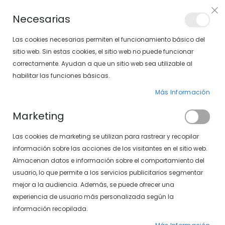
PLAN VEO
Necesarias
LOCALIZA TU SOLOPTICAL
Las cookies necesarias permiten el funcionamiento básico del
sitio web. Sin estas cookies, el sitio web no puede funcionar
correctamente. Ayudan a que un sitio web sea utilizable al
artícu
0
Cart
habilitar las funciones básicas.
Más Información
GAFAS GRADUADAS
PÁGINA DE INICIO
Marketing
GAFAS GRADUADAS CON FILTRO AZUL
Las cookies de marketing se utilizan para rastrear y recopilar
Fijar
FILTROS
información sobre las acciones de los visitantes en el sitio web.
Dirección
Almacenan datos e información sobre el comportamiento del
Descendente
usuario, lo que permite a los servicios publicitarios segmentar
mejor a la audiencia. Además, se puede ofrecer una
experiencia de usuario más personalizada según la
información recopilada.