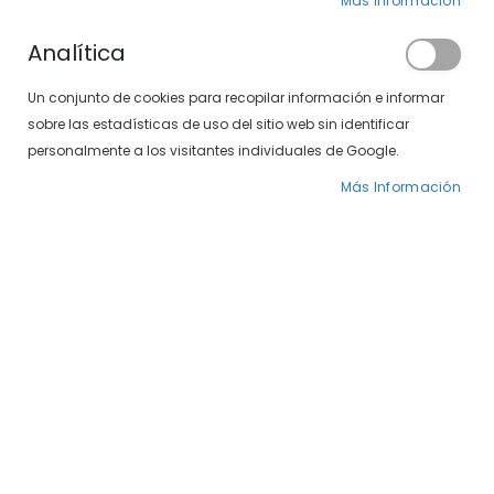
Más Información
Analítica
Un conjunto de cookies para recopilar información e informar
sobre las estadísticas de uso del sitio web sin identificar
personalmente a los visitantes individuales de Google.
El caballo 497-05 01
El caballo 497-05 06
Más Información
99,00 €
99,00 €
-25%
-25%