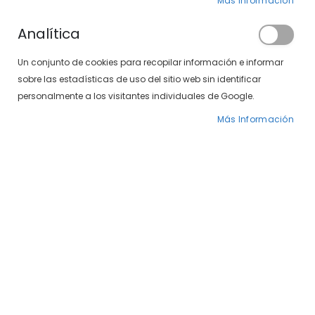
Más Información
Analítica
Un conjunto de cookies para recopilar información e informar
sobre las estadísticas de uso del sitio web sin identificar
personalmente a los visitantes individuales de Google.
El caballo 497-05 01
Más Información
99,00 €
Gafas graduadas de
hombre en Soloptical:
Estilo y Calidad