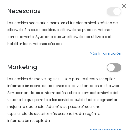
PLAN VEO
Necesarias
LOCALIZA TU SOLOPTICAL
Las cookies necesarias permiten el funcionamiento básico del
sitio web. Sin estas cookies, el sitio web no puede funcionar
correctamente. Ayudan a que un sitio web sea utilizable al
artícu
0
Cart
habilitar las funciones básicas.
Más Información
GAFAS GRADUADAS
PÁGINA DE INICIO
Marketing
GAFAS GRADUADAS DE HOMBRE
Las cookies de marketing se utilizan para rastrear y recopilar
Fijar
FILTROS
información sobre las acciones de los visitantes en el sitio web.
Dirección
Almacenan datos e información sobre el comportamiento del
Descendente
usuario, lo que permite a los servicios publicitarios segmentar
mejor a la audiencia. Además, se puede ofrecer una
experiencia de usuario más personalizada según la
información recopilada.