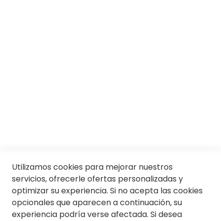
Responsabilidad social
Trabaja con nosotros
Conócenos
Servicios
SII
© Soloptical 2026
Utilizamos cookies para mejorar nuestros
servicios, ofrecerle ofertas personalizadas y
optimizar su experiencia. Si no acepta las cookies
Español
English
opcionales que aparecen a continuación, su
experiencia podría verse afectada. Si desea