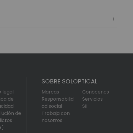
SOBRE SOLOPTICAL
o legal
Marcas
Conócenos
tica de
Responsabilid
Servicios
acidad
ad social
SII
lución de
Trabaja con
lictos
nosotros
R)