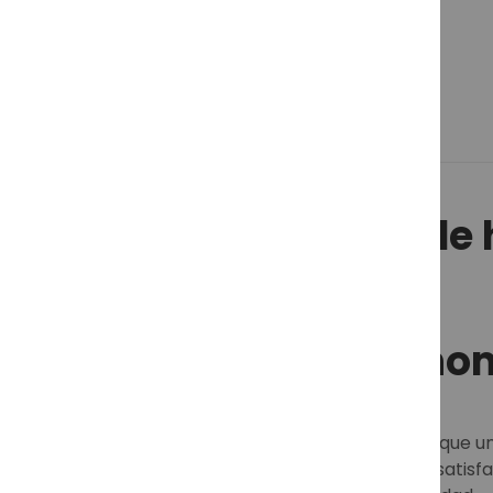
Harper and Neyer 474-71 15
99,00 €
Gafas graduadas de h
Gafas graduadas
ho
Las gafas graduadas para hombre son más que un a
que van desde lo clásico hasta lo moderno, satisf