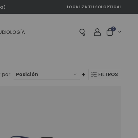
la)
LOCALIZA TU SOLOPTICAL
artículos
0
UDIOLOGÍA
Cart
Fijar
 por
FILTROS
Dirección
Descendente