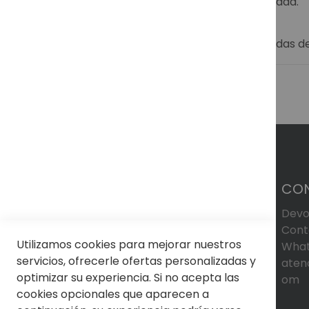
la montura perfecta que refleje tu personalidad.
Descubre más sobre nuestras gafas graduadas 
CO
Devo
Cont
Utilizamos cookies para mejorar nuestros
What
servicios, ofrecerle ofertas personalizadas y
aten
optimizar su experiencia. Si no acepta las
om
cookies opcionales que aparecen a