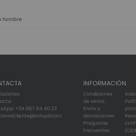
de hombre
NTACTA
INFORMACIÓN
luciones
Condiciones
Avis
acta
de venta
Polí
sApp: +34 687 64 40 23
Envío y
priv
cionalcliente@soloptical.c
devoluciones
Reso
Preguntas
conf
frecuentes
(OD