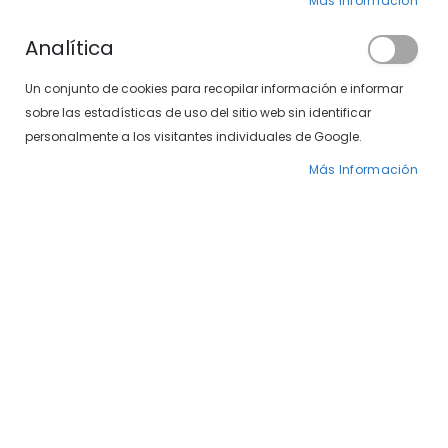
Más Información
Analítica
Un conjunto de cookies para recopilar información e informar
sobre las estadísticas de uso del sitio web sin identificar
personalmente a los visitantes individuales de Google.
Harper & Neyer 497-34 17
Harper & Neyer 1568-53 03/10
Más Información
99,00 €
99,00 €
-41%