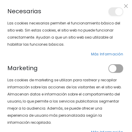
PLAN VEO
Necesarias
LOCALIZA TU SOLOPTICAL
Las cookies necesarias permiten el funcionamiento básico del
sitio web. Sin estas cookies, el sitio web no puede funcionar
correctamente. Ayudan a que un sitio web sea utilizable al
artícu
0
Cart
habilitar las funciones básicas.
Más Información
GAFAS GRADUADAS
PÁGINA DE INICIO
Marketing
GAFAS GRADUADAS DE HOMBRE
Las cookies de marketing se utilizan para rastrear y recopilar
Fijar
FILTROS
información sobre las acciones de los visitantes en el sitio web.
Dirección
Almacenan datos e información sobre el comportamiento del
Descendente
usuario, lo que permite a los servicios publicitarios segmentar
mejor a la audiencia. Además, se puede ofrecer una
experiencia de usuario más personalizada según la
información recopilada.