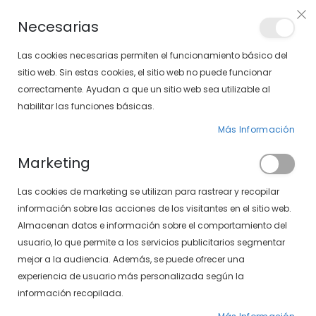
Envíos gratis en pedidos superiores a 30€ (Solo península)
Necesarias
LOCALIZA TU SOLOPTICAL
Las cookies necesarias permiten el funcionamiento básico del
sitio web. Sin estas cookies, el sitio web no puede funcionar
correctamente. Ayudan a que un sitio web sea utilizable al
artícu
0
Cart
habilitar las funciones básicas.
Más Información
GAFAS GRADUADAS
PÁGINA DE INICIO
Marketing
GAFAS GRADUADAS DE MUJER
Las cookies de marketing se utilizan para rastrear y recopilar
Fijar
FILTROS
información sobre las acciones de los visitantes en el sitio web.
Dirección
Almacenan datos e información sobre el comportamiento del
Descendente
usuario, lo que permite a los servicios publicitarios segmentar
-14%
-14%
mejor a la audiencia. Además, se puede ofrecer una
experiencia de usuario más personalizada según la
información recopilada.