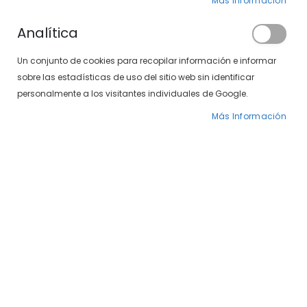
Más Información
Analítica
Un conjunto de cookies para recopilar información e informar
sobre las estadísticas de uso del sitio web sin identificar
personalmente a los visitantes individuales de Google.
Sxt Marbella 497-371 43
Sxt Marbella 5003-279 25
Más Información
Precio
59,00 €
Precio
59,00 €
69,00 €
69,00 €
especial
especial