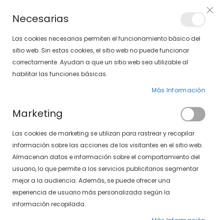
PLAN VEO
Necesarias
LOCALIZA TU SOLOPTICAL
Las cookies necesarias permiten el funcionamiento básico del
sitio web. Sin estas cookies, el sitio web no puede funcionar
correctamente. Ayudan a que un sitio web sea utilizable al
artícu
0
Cart
habilitar las funciones básicas.
Más Información
GAFAS GRADUADAS
PÁGINA DE INICIO
Marketing
GAFAS GRADUADAS DE MUJER
Las cookies de marketing se utilizan para rastrear y recopilar
Fijar
FILTROS
información sobre las acciones de los visitantes en el sitio web.
Dirección
Almacenan datos e información sobre el comportamiento del
Descendente
usuario, lo que permite a los servicios publicitarios segmentar
mejor a la audiencia. Además, se puede ofrecer una
experiencia de usuario más personalizada según la
información recopilada.