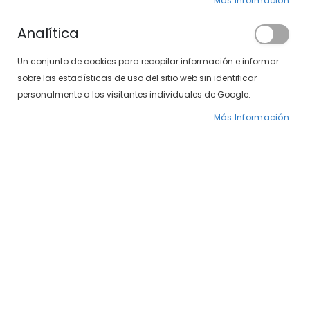
Más Información
Analítica
Un conjunto de cookies para recopilar información e informar
sobre las estadísticas de uso del sitio web sin identificar
personalmente a los visitantes individuales de Google.
El caballo 497-05 01
El caballo 497-05 06
Más Información
99,00 €
99,00 €
Gafas graduadas de
mujer