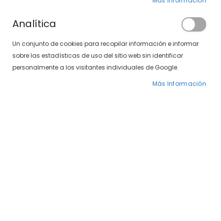
Más Información
Analítica
Un conjunto de cookies para recopilar información e informar
sobre las estadísticas de uso del sitio web sin identificar
personalmente a los visitantes individuales de Google.
Harper & Neyer 497-34 17
Harper & Neyer 2204-05 C3
Más Información
99,00 €
95,00 €
Gafas graduadas de
mujer