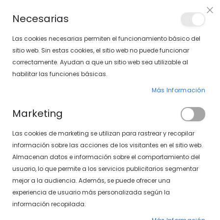
PLAN VEO
Necesarias
LOCALIZA TU SOLOPTICAL
Las cookies necesarias permiten el funcionamiento básico del
sitio web. Sin estas cookies, el sitio web no puede funcionar
correctamente. Ayudan a que un sitio web sea utilizable al
artícu
0
Cart
habilitar las funciones básicas.
Más Información
GAFAS GRADUADAS
PÁGINA DE INICIO
Marketing
GAFAS GRADUADAS DE MUJER
Las cookies de marketing se utilizan para rastrear y recopilar
Fijar
FILTROS
información sobre las acciones de los visitantes en el sitio web.
Dirección
Almacenan datos e información sobre el comportamiento del
Descendente
usuario, lo que permite a los servicios publicitarios segmentar
mejor a la audiencia. Además, se puede ofrecer una
experiencia de usuario más personalizada según la
información recopilada.