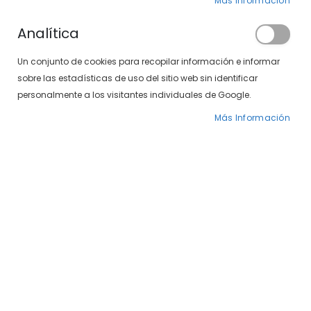
Más Información
Analítica
Un conjunto de cookies para recopilar información e informar
sobre las estadísticas de uso del sitio web sin identificar
personalmente a los visitantes individuales de Google.
Caramelo 1568-48 36
Caramelo 1568-50 09
Más Información
Precio
59,40 €
Precio
65,40 €
99,00 €
109,00 €
especial
especial
-40%