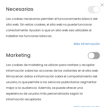
Envíos gratis en pedidos superiores a 30€ (Solo península)
Necesarias
LOCALIZA TU SOLOPTICAL
Las cookies necesarias permiten el funcionamiento básico del
sitio web. Sin estas cookies, el sitio web no puede funcionar
correctamente. Ayudan a que un sitio web sea utilizable al
artícu
0
Cart
habilitar las funciones básicas.
Más Información
GAFAS GRADUADAS
PÁGINA DE INICIO
Marketing
GAFAS GRADUADAS DE MUJER
Las cookies de marketing se utilizan para rastrear y recopilar
Fijar
FILTROS
información sobre las acciones de los visitantes en el sitio web.
Dirección
Almacenan datos e información sobre el comportamiento del
Descendente
usuario, lo que permite a los servicios publicitarios segmentar
-40%
-40%
mejor a la audiencia. Además, se puede ofrecer una
experiencia de usuario más personalizada según la
información recopilada.