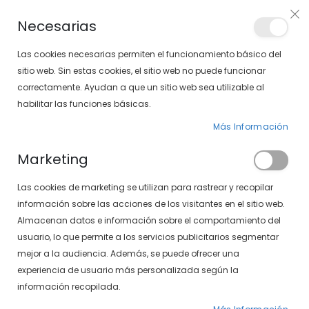
Envíos gratis en pedidos superiores a 30€ (Solo península)
Necesarias
LOCALIZA TU SOLOPTICAL
Las cookies necesarias permiten el funcionamiento básico del
sitio web. Sin estas cookies, el sitio web no puede funcionar
correctamente. Ayudan a que un sitio web sea utilizable al
artícu
0
Cart
habilitar las funciones básicas.
Más Información
Marketing
Las cookies de marketing se utilizan para rastrear y recopilar
Lentes Indo
información sobre las acciones de los visitantes en el sitio web.
Almacenan datos e información sobre el comportamiento del
usuario, lo que permite a los servicios publicitarios segmentar
mejor a la audiencia. Además, se puede ofrecer una
experiencia de usuario más personalizada según la
información recopilada.