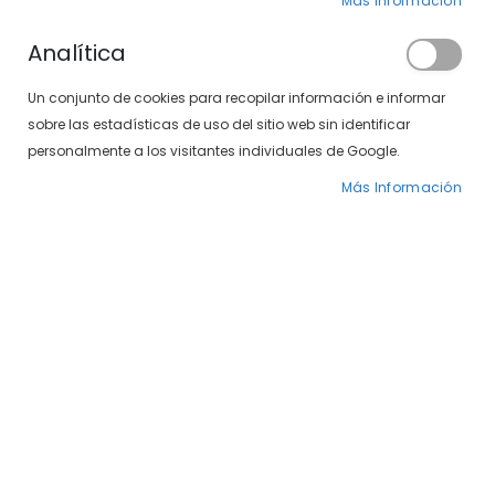
Más Información
Analítica
Puedes encontrar artículos
de esta marca
Un conjunto de cookies para recopilar información e informar
en nuestra tienda física.
sobre las estadísticas de uso del sitio web sin identificar
personalmente a los visitantes individuales de Google.
Localiza tu centro
Más Información
Lentes INDO
Las
lentes INDO
forman parte de la selección de
cristales graduados que puedes encontrar en