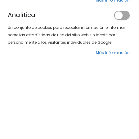
Más Información
Analítica
Un conjunto de cookies para recopilar información e informar
sobre las estadísticas de uso del sitio web sin identificar
personalmente a los visitantes individuales de Google.
Más Información
Saltar
Polaroid 7037/S PJP
al
comienzo
de
55,00 €
la
galería
Gafas de sol de forma rectangular deportivas de la