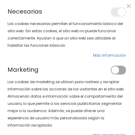
Envíos gratis en pedidos superiores a 30€ (Solo península)
Necesarias
LOCALIZA TU SOLOPTICAL
Las cookies necesarias permiten el funcionamiento básico del
sitio web. Sin estas cookies, el sitio web no puede funcionar
correctamente. Ayudan a que un sitio web sea utilizable al
artícu
0
Cart
habilitar las funciones básicas.
Más Información
PÁGINA DE INICIO
POLAROID 7037/S PJP
Marketing
Saltar
Las cookies de marketing se utilizan para rastrear y recopilar
al
final
información sobre las acciones de los visitantes en el sitio web.
de
Almacenan datos e información sobre el comportamiento del
la
usuario, lo que permite a los servicios publicitarios segmentar
galería
mejor a la audiencia. Además, se puede ofrecer una
de
experiencia de usuario más personalizada según la
imágenes
información recopilada.