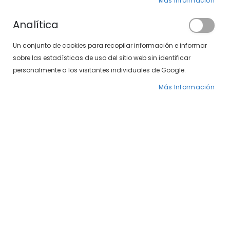
Más Información
Analítica
Un conjunto de cookies para recopilar información e informar
sobre las estadísticas de uso del sitio web sin identificar
personalmente a los visitantes individuales de Google.
Más Información
Saltar
SXT 5003-324 15
al
comienzo
de
49,00 €
la
galería
Estas gafas SXT Pol 5003-324 15 tienen un calibre de