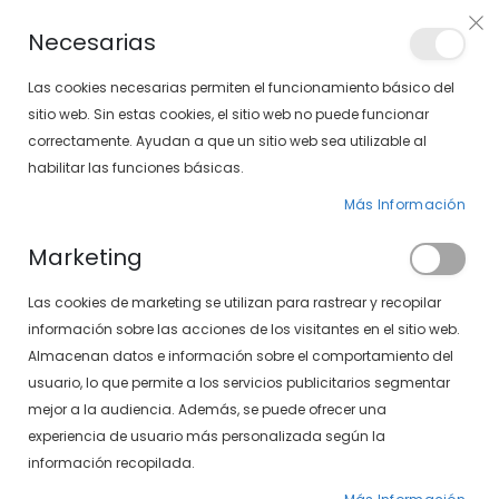
PLAN VEO
Necesarias
LOCALIZA TU SOLOPTICAL
Las cookies necesarias permiten el funcionamiento básico del
sitio web. Sin estas cookies, el sitio web no puede funcionar
correctamente. Ayudan a que un sitio web sea utilizable al
artícu
0
Cart
habilitar las funciones básicas.
Más Información
PÁGINA DE INICIO
SXT 5003-324 15
Marketing
Saltar
Las cookies de marketing se utilizan para rastrear y recopilar
al
final
información sobre las acciones de los visitantes en el sitio web.
de
Almacenan datos e información sobre el comportamiento del
la
usuario, lo que permite a los servicios publicitarios segmentar
galería
mejor a la audiencia. Además, se puede ofrecer una
de
experiencia de usuario más personalizada según la
imágenes
información recopilada.