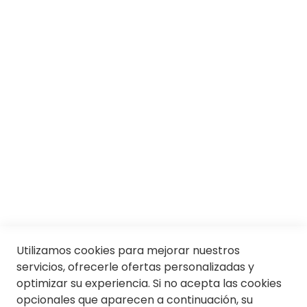
Marcas
Responsabilidad social
Trabaja con nosotros
Conócenos
Servicios
SII
© Soloptical 2026
Utilizamos cookies para mejorar nuestros
servicios, ofrecerle ofertas personalizadas y
optimizar su experiencia. Si no acepta las cookies
Español
English
opcionales que aparecen a continuación, su