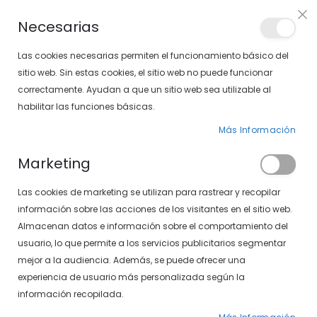
Envíos gratis en pedidos superiores a 30€ (Solo península)
Necesarias
LOCALIZA TU SOLOPTICAL
Las cookies necesarias permiten el funcionamiento básico del
sitio web. Sin estas cookies, el sitio web no puede funcionar
correctamente. Ayudan a que un sitio web sea utilizable al
artícu
0
Cart
habilitar las funciones básicas.
Más Información
PÁGINA DE INICIO
VENUS 497-361 01
Marketing
Saltar
Las cookies de marketing se utilizan para rastrear y recopilar
al
final
información sobre las acciones de los visitantes en el sitio web.
de
Almacenan datos e información sobre el comportamiento del
la
usuario, lo que permite a los servicios publicitarios segmentar
galería
mejor a la audiencia. Además, se puede ofrecer una
de
experiencia de usuario más personalizada según la
imágenes
información recopilada.