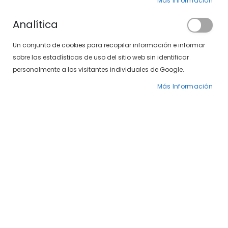
Más Información
Analítica
Un conjunto de cookies para recopilar información e informar
sobre las estadísticas de uso del sitio web sin identificar
personalmente a los visitantes individuales de Google.
Más Información
Saltar
Venus 497-361 01
al
comienzo
de
25,00 €
29,00 €
la
galería
Gafas de sol Venus modelo 497-361 01, con montura