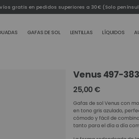
víos gratis en pedidos superiores a 30€ (Solo penínsu
DUADAS
GAFAS DE SOL
LENTILLAS
LÍQUIDOS
A
Venus 497-383
25,00 €
Gafas de sol Venus con mo
en tono gris azulado, perf
cómodo y fácil de combinar.
tanto para el día a día co