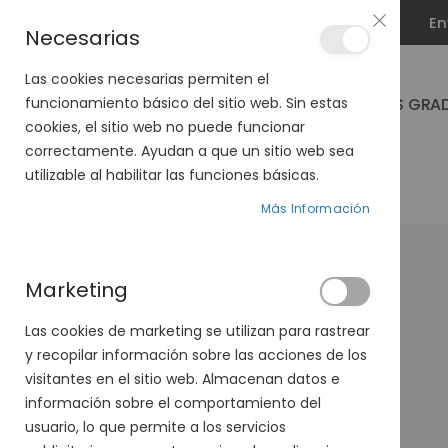
En
PLAN VEO
Necesarias
Las cookies necesarias permiten el
GAFAS GRA
funcionamiento básico del sitio web. Sin estas
cookies, el sitio web no puede funcionar
correctamente. Ayudan a que un sitio web sea
utilizable al habilitar las funciones básicas.
PÁGINA DE INICIO
VENUS 497-383 01
Más Información
Saltar
al
final
Marketing
de
la
Las cookies de marketing se utilizan para rastrear
galería
y recopilar información sobre las acciones de los
de
visitantes en el sitio web. Almacenan datos e
imágenes
información sobre el comportamiento del
usuario, lo que permite a los servicios