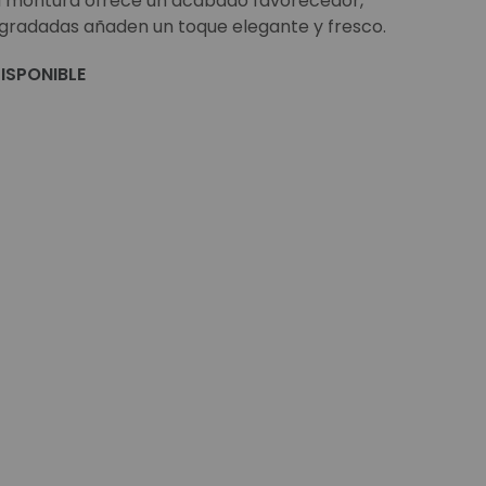
a montura ofrece un acabado favorecedor,
egradadas añaden un toque elegante y fresco.
ISPONIBLE