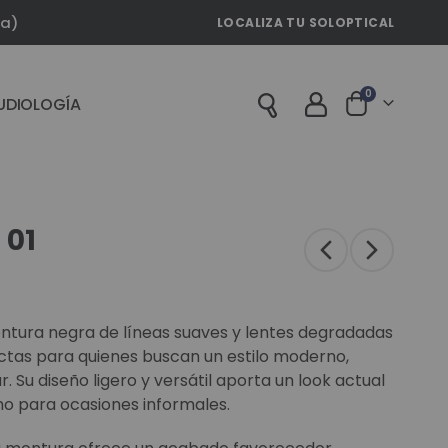
la)
LOCALIZA TU SOLOPTICAL
artículos
0
UDIOLOGÍA
Cart
 01
ntura negra de líneas suaves y lentes degradadas
ectas para quienes buscan un estilo moderno,
 Su diseño ligero y versátil aporta un look actual
mo para ocasiones informales.