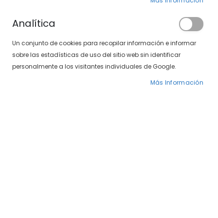
Más Información
Analítica
Un conjunto de cookies para recopilar información e informar
sobre las estadísticas de uso del sitio web sin identificar
SXT 497-37 01
personalmente a los visitantes individuales de Google.
Precio
49,00 €
59,00 €
Más Información
especial
Gafas de sol
deportivas
Las
gafas de sol deportivas
están diseñadas para