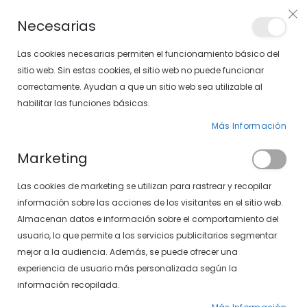
Envíos gratis en pedidos superiores a 30€ (Solo península)
Necesarias
LOCALIZA TU SOLOPTICAL
Las cookies necesarias permiten el funcionamiento básico del
sitio web. Sin estas cookies, el sitio web no puede funcionar
correctamente. Ayudan a que un sitio web sea utilizable al
artícu
0
Cart
habilitar las funciones básicas.
Más Información
GAFAS DE SOL
PÁGINA DE INICIO
GAFAS DE SOL DEPORTIVAS
Marketing
Fijar
FILTROS
Las cookies de marketing se utilizan para rastrear y recopilar
Dirección
información sobre las acciones de los visitantes en el sitio web.
Descendente
Almacenan datos e información sobre el comportamiento del
-17%
usuario, lo que permite a los servicios publicitarios segmentar
mejor a la audiencia. Además, se puede ofrecer una
experiencia de usuario más personalizada según la
información recopilada.