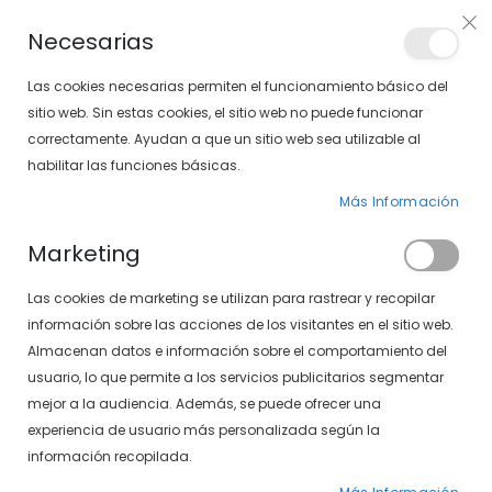
Envíos gratis en pedidos superiores a 30€ (Solo península)
Necesarias
LOCALIZA TU SOLOPTICAL
Las cookies necesarias permiten el funcionamiento básico del
sitio web. Sin estas cookies, el sitio web no puede funcionar
correctamente. Ayudan a que un sitio web sea utilizable al
artícu
0
Cart
habilitar las funciones básicas.
Más Información
PÁGINA DE INICIO
VENUS 497-571 01/05
Marketing
Saltar
Las cookies de marketing se utilizan para rastrear y recopilar
al
final
información sobre las acciones de los visitantes en el sitio web.
de
Almacenan datos e información sobre el comportamiento del
la
usuario, lo que permite a los servicios publicitarios segmentar
galería
mejor a la audiencia. Además, se puede ofrecer una
de
experiencia de usuario más personalizada según la
imágenes
información recopilada.