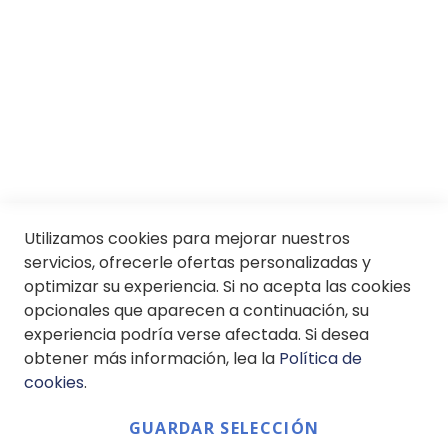
Conócenos
Servicios
SII
© Soloptical 2026
Utilizamos cookies para mejorar nuestros
servicios, ofrecerle ofertas personalizadas y
optimizar su experiencia. Si no acepta las cookies
Español
English
opcionales que aparecen a continuación, su
experiencia podría verse afectada. Si desea
obtener más información, lea la
Política de
cookies
.
GUARDAR SELECCIÓN