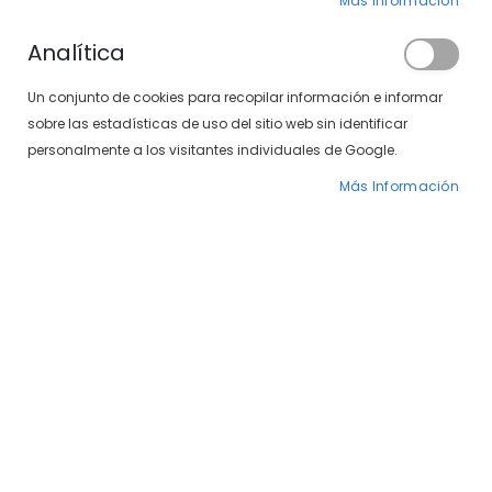
Más Información
Analítica
Un conjunto de cookies para recopilar información e informar
sobre las estadísticas de uso del sitio web sin identificar
personalmente a los visitantes individuales de Google.
Más Información
Saltar
Venus 497-571 01/05
al
comienzo
de
39,00 €
la
galería
DISPONIBILIDAD:
DISPONIBLE