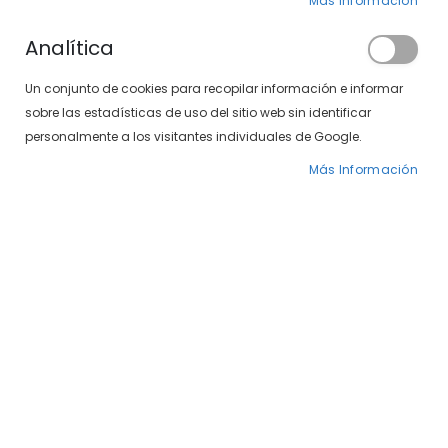
Más Información
Analítica
Un conjunto de cookies para recopilar información e informar
sobre las estadísticas de uso del sitio web sin identificar
SXT Polarizadas 497-365 01/10
Venus Polarizadas 497-592 22
personalmente a los visitantes individuales de Google.
49,00 €
Precio
29,00 €
39,00 €
Más Información
especial