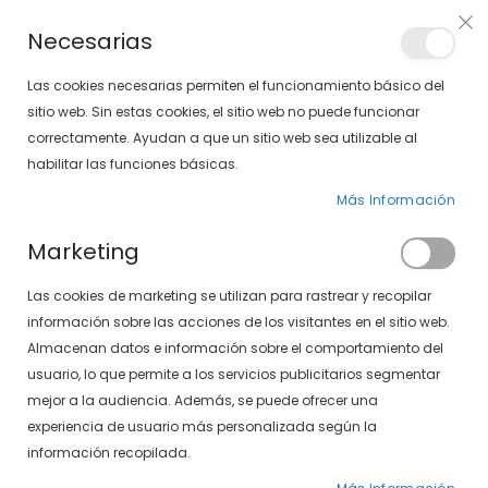
Envíos gratis en pedidos superiores a 30€ (Solo península)
Necesarias
LOCALIZA TU SOLOPTICAL
Las cookies necesarias permiten el funcionamiento básico del
sitio web. Sin estas cookies, el sitio web no puede funcionar
correctamente. Ayudan a que un sitio web sea utilizable al
artícu
0
Cart
habilitar las funciones básicas.
Más Información
GAFAS DE SOL
PÁGINA DE INICIO
GAFAS DE SOL DE MUJER
Marketing
Fijar
FILTROS
Las cookies de marketing se utilizan para rastrear y recopilar
Dirección
información sobre las acciones de los visitantes en el sitio web.
Descendente
Almacenan datos e información sobre el comportamiento del
-26%
usuario, lo que permite a los servicios publicitarios segmentar
mejor a la audiencia. Además, se puede ofrecer una
experiencia de usuario más personalizada según la
información recopilada.