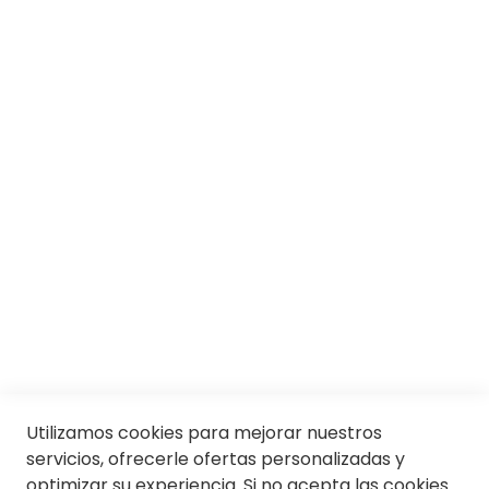
Responsabilidad social
Trabaja con nosotros
Conócenos
Servicios
SII
© Soloptical 2026
Utilizamos cookies para mejorar nuestros
Español
English
servicios, ofrecerle ofertas personalizadas y
optimizar su experiencia. Si no acepta las cookies