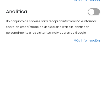
Más Información
Analítica
Un conjunto de cookies para recopilar información e informar
sobre las estadísticas de uso del sitio web sin identificar
Venus 497-361 03
Venus 497-361 05/00
personalmente a los visitantes individuales de Google.
25,00 €
Precio
25,00 €
29,00 €
Más Información
especial