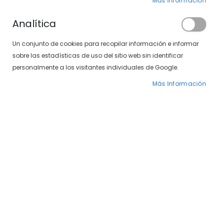
Más Información
Analítica
Un conjunto de cookies para recopilar información e informar
sobre las estadísticas de uso del sitio web sin identificar
SXT Polarizadas 497-407 15/10
Venus Casual 497-107 10
personalmente a los visitantes individuales de Google.
Precio
34,00 €
25,00 €
49,00 €
Más Información
especial
-30%