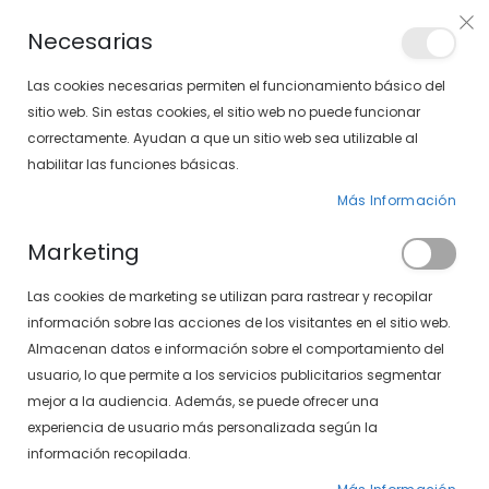
PLAN VEO
Necesarias
LOCALIZA TU SOLOPTICAL
Las cookies necesarias permiten el funcionamiento básico del
sitio web. Sin estas cookies, el sitio web no puede funcionar
correctamente. Ayudan a que un sitio web sea utilizable al
artícu
0
Cart
habilitar las funciones básicas.
Más Información
GAFAS DE SOL
PÁGINA DE INICIO
GAFAS DE SOL DE MUJER
Marketing
Fijar
FILTROS
Las cookies de marketing se utilizan para rastrear y recopilar
Dirección
información sobre las acciones de los visitantes en el sitio web.
Descendente
Almacenan datos e información sobre el comportamiento del
-31%
usuario, lo que permite a los servicios publicitarios segmentar
mejor a la audiencia. Además, se puede ofrecer una
experiencia de usuario más personalizada según la
información recopilada.