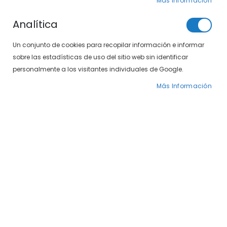
Más Información
Analítica
Un conjunto de cookies para recopilar información e informar
sobre las estadísticas de uso del sitio web sin identificar
personalmente a los visitantes individuales de Google.
Más Información
Saltar
Caramelo Pol 1568-05 C2
al
comienzo
de
44,50 €
89,00 €
la
galería
Gafas de sol polarizadas de la marca Caramelo