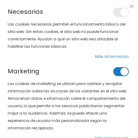
PLAN VEO
Necesarias
LOCALIZA TU SOLOPTICAL
Las cookies necesarias permiten el funcionamiento básico del
sitio web. Sin estas cookies, el sitio web no puede funcionar
correctamente. Ayudan a que un sitio web sea utilizable al
artícu
0
Cart
habilitar las funciones básicas.
Más Información
PÁGINA DE INICIO
CARAMELO POL 1568-05 C2
Marketing
Saltar
Las cookies de marketing se utilizan para rastrear y recopilar
al
final
información sobre las acciones de los visitantes en el sitio web.
de
Almacenan datos e información sobre el comportamiento del
la
usuario, lo que permite a los servicios publicitarios segmentar
galería
mejor a la audiencia. Además, se puede ofrecer una
de
experiencia de usuario más personalizada según la
imágenes
información recopilada.