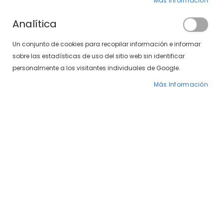
Más Información
Analítica
Un conjunto de cookies para recopilar información e informar
sobre las estadísticas de uso del sitio web sin identificar
personalmente a los visitantes individuales de Google.
Más Información
Saltar
Venus 497-171 33
al
comienzo
de
39,00 €
la
galería
DISPONIBILIDAD:
NO ESTÁ DISPONIBLE