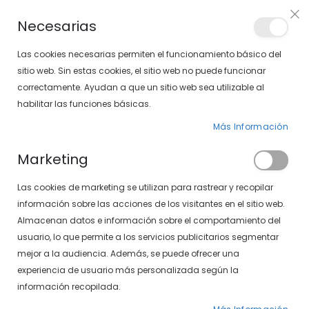
Envíos gratis en pedidos superiores a 30€ (Solo península)
Necesarias
LOCALIZA TU SOLOPTICAL
Las cookies necesarias permiten el funcionamiento básico del
sitio web. Sin estas cookies, el sitio web no puede funcionar
correctamente. Ayudan a que un sitio web sea utilizable al
artícu
0
Cart
habilitar las funciones básicas.
Más Información
PÁGINA DE INICIO
VENUS 497-171 33
Marketing
Saltar
Las cookies de marketing se utilizan para rastrear y recopilar
al
final
información sobre las acciones de los visitantes en el sitio web.
de
Almacenan datos e información sobre el comportamiento del
la
usuario, lo que permite a los servicios publicitarios segmentar
galería
mejor a la audiencia. Además, se puede ofrecer una
de
experiencia de usuario más personalizada según la
imágenes
información recopilada.