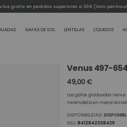
víos gratis en pedidos superiores a 30€ (Solo penínsu
DUADAS
GAFAS DE SOL
LENTILLAS
LÍQUIDOS
A
Venus 497-654
49,00 €
Las gafas graduadas Venus 
minimalista en metal dorad
DISPONIBILIDAD:
DISPONIBL
SKU
8412842338425