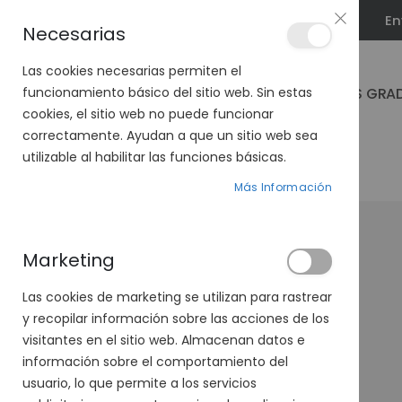
En
PLAN VEO
Necesarias
Las cookies necesarias permiten el
GAFAS GRA
funcionamiento básico del sitio web. Sin estas
cookies, el sitio web no puede funcionar
correctamente. Ayudan a que un sitio web sea
utilizable al habilitar las funciones básicas.
PÁGINA DE INICIO
VENUS 497-654 12
Más Información
Saltar
al
final
Marketing
de
la
Las cookies de marketing se utilizan para rastrear
galería
y recopilar información sobre las acciones de los
de
visitantes en el sitio web. Almacenan datos e
imágenes
información sobre el comportamiento del
usuario, lo que permite a los servicios