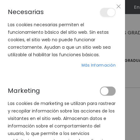
En
PLAN VEO
Necesarias
Las cookies necesarias permiten el
GAFAS GRA
funcionamiento básico del sitio web. Sin estas
cookies, el sitio web no puede funcionar
correctamente. Ayudan a que un sitio web sea
utilizable al habilitar las funciones básicas.
PÁGINA DE INICIO
GAFAS GRADUADAS
GAFAS GRADU
Más Información
Marketing
-40%
Las cookies de marketing se utilizan para rastrear
y recopilar información sobre las acciones de los
visitantes en el sitio web. Almacenan datos e
información sobre el comportamiento del
usuario, lo que permite a los servicios