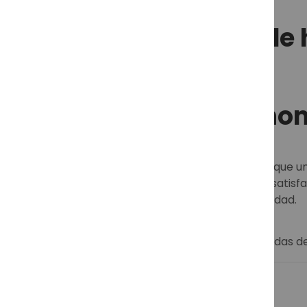
Gafas graduadas de h
Gafas graduadas
ho
Las gafas graduadas para hombre son más que un a
que van desde lo clásico hasta lo moderno, satisf
la montura perfecta que refleje tu personalidad.
Descubre más sobre nuestras gafas graduadas 