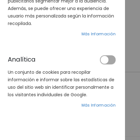
publicitarios segmentar mejor a la audiencia.
Además, se puede ofrecer una experiencia de
usuario más personalizada según la información
recopilada.
Más Información
Analítica
Un conjunto de cookies para recopilar
información e informar sobre las estadísticas de
uso del sitio web sin identificar personalmente a
los visitantes individuales de Google.
Javier Larrainzar 1698-03 C1
Más Información
Precio
59,40 €
99,00 €
especial