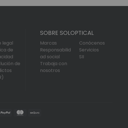
SOBRE SOLOPTICAL
o legal
Marcas
Conócenos
tica de
Responsabilid
Servicios
acidad
ad social
SII
lución de
Trabaja con
lictos
nosotros
R)