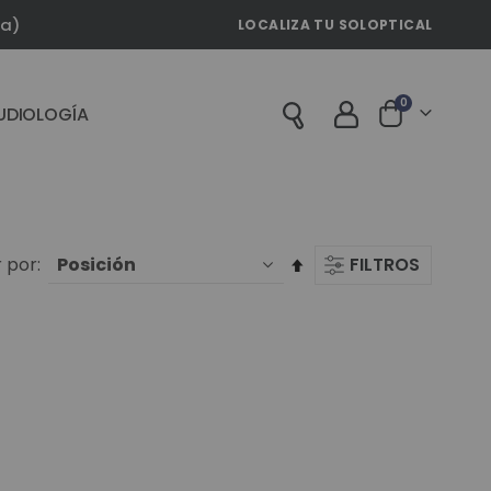
la)
LOCALIZA TU SOLOPTICAL
artículos
0
UDIOLOGÍA
Cart
Fijar
 por
FILTROS
Dirección
Descendente