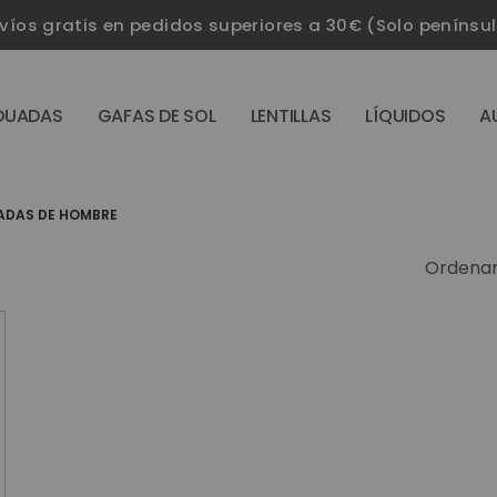
víos gratis en pedidos superiores a 30€ (Solo penínsu
DUADAS
GAFAS DE SOL
LENTILLAS
LÍQUIDOS
A
ADAS DE HOMBRE
Ordenar