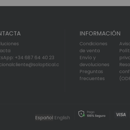
NTACTA
INFORMACIÓN
luciones
Condiciones
Avis
acta
de venta
Polí
sApp: +34 687 64 40 23
Envío y
priv
cionalcliente@soloptical.c
devoluciones
Reso
Preguntas
conf
frecuentes
(OD
Español
English