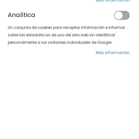
Más Información
Analítica
Un conjunto de cookies para recopilar información e informar
sobre las estadísticas de uso del sitio web sin identificar
personalmente a los visitantes individuales de Google.
Más Información
Saltar
Venus 462-696 04
al
comienzo
de
49,00 €
la
galería
Estas gafas combinan elegancia atemporal y diseño