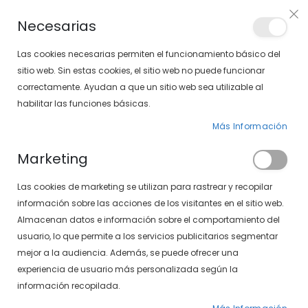
PLAN VEO
Necesarias
LOCALIZA TU SOLOPTICAL
Las cookies necesarias permiten el funcionamiento básico del
sitio web. Sin estas cookies, el sitio web no puede funcionar
correctamente. Ayudan a que un sitio web sea utilizable al
artícu
0
Cart
habilitar las funciones básicas.
Más Información
PÁGINA DE INICIO
VENUS 462-696 04
Marketing
Saltar
Las cookies de marketing se utilizan para rastrear y recopilar
al
final
información sobre las acciones de los visitantes en el sitio web.
de
Almacenan datos e información sobre el comportamiento del
la
usuario, lo que permite a los servicios publicitarios segmentar
galería
mejor a la audiencia. Además, se puede ofrecer una
de
experiencia de usuario más personalizada según la
imágenes
información recopilada.