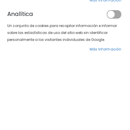
Más Información
Analítica
Un conjunto de cookies para recopilar información e informar
sobre las estadísticas de uso del sitio web sin identificar
personalmente a los visitantes individuales de Google.
Más Información
Saltar
Ana Locking 1568-111
al
comienzo
27/40
de
la
79,00 €
galería
99,00 €