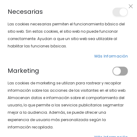
Envíos gratis en pedidos superiores a 30€ (Solo península)
Necesarias
LOCALIZA TU SOLOPTICAL
Las cookies necesarias permiten el funcionamiento básico del
sitio web. Sin estas cookies, el sitio web no puede funcionar
correctamente. Ayudan a que un sitio web sea utilizable al
artícu
0
Cart
habilitar las funciones básicas.
Más Información
PÁGINA DE INICIO
ANA LOCKING 1568-111 27/40
Marketing
Saltar
Las cookies de marketing se utilizan para rastrear y recopilar
al
final
información sobre las acciones de los visitantes en el sitio web.
de
Almacenan datos e información sobre el comportamiento del
la
usuario, lo que permite a los servicios publicitarios segmentar
galería
mejor a la audiencia. Además, se puede ofrecer una
de
experiencia de usuario más personalizada según la
imágenes
información recopilada.