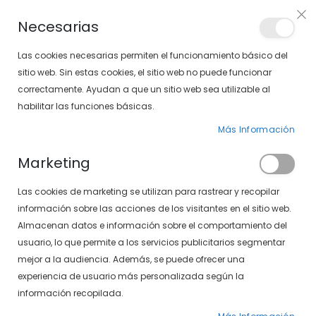
Envíos gratis en pedidos superiores a 30€ (Solo península)
Necesarias
LOCALIZA TU SOLOPTICAL
Las cookies necesarias permiten el funcionamiento básico del
sitio web. Sin estas cookies, el sitio web no puede funcionar
correctamente. Ayudan a que un sitio web sea utilizable al
artícu
0
Cart
habilitar las funciones básicas.
Más Información
PÁGINA DE INICIO
SXT MARBELLA 497-371 43
Marketing
Saltar
Las cookies de marketing se utilizan para rastrear y recopilar
al
final
información sobre las acciones de los visitantes en el sitio web.
de
Almacenan datos e información sobre el comportamiento del
la
usuario, lo que permite a los servicios publicitarios segmentar
galería
mejor a la audiencia. Además, se puede ofrecer una
de
experiencia de usuario más personalizada según la
imágenes
información recopilada.