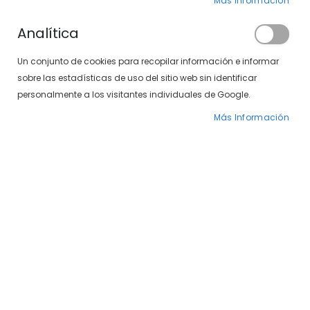
Más Información
Analítica
Un conjunto de cookies para recopilar información e informar
sobre las estadísticas de uso del sitio web sin identificar
personalmente a los visitantes individuales de Google.
Más Información
Saltar
Sxt Marbella 497-371
al
comienzo
43
de
la
69,00 €
galería