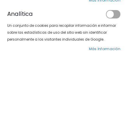
Más Información
Analítica
Un conjunto de cookies para recopilar información e informar
sobre las estadísticas de uso del sitio web sin identificar
personalmente a los visitantes individuales de Google.
Más Información
Saltar
Caramelo 1568-50 09
al
comienzo
de
65,40 €
109,00 €
la
galería
Gafas Caramelo 1568-50 09 Modelo de señora en