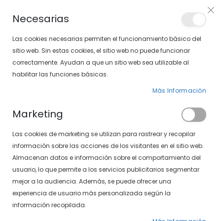
PLAN VEO
Necesarias
LOCALIZA TU SOLOPTICAL
Las cookies necesarias permiten el funcionamiento básico del
sitio web. Sin estas cookies, el sitio web no puede funcionar
correctamente. Ayudan a que un sitio web sea utilizable al
artícu
0
Cart
habilitar las funciones básicas.
Más Información
PÁGINA DE INICIO
CARAMELO 1568-50 09
Marketing
Saltar
Las cookies de marketing se utilizan para rastrear y recopilar
al
final
información sobre las acciones de los visitantes en el sitio web.
de
Almacenan datos e información sobre el comportamiento del
la
usuario, lo que permite a los servicios publicitarios segmentar
galería
mejor a la audiencia. Además, se puede ofrecer una
de
experiencia de usuario más personalizada según la
imágenes
información recopilada.