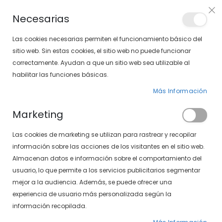
Envíos gratis en pedidos superiores a 30€ (Solo península)
Necesarias
LOCALIZA TU SOLOPTICAL
Las cookies necesarias permiten el funcionamiento básico del
sitio web. Sin estas cookies, el sitio web no puede funcionar
correctamente. Ayudan a que un sitio web sea utilizable al
artícu
0
Cart
habilitar las funciones básicas.
Más Información
PÁGINA DE INICIO
CARAMELO 1568-50 15
Marketing
Saltar
Las cookies de marketing se utilizan para rastrear y recopilar
al
final
información sobre las acciones de los visitantes en el sitio web.
de
Almacenan datos e información sobre el comportamiento del
la
usuario, lo que permite a los servicios publicitarios segmentar
galería
mejor a la audiencia. Además, se puede ofrecer una
de
experiencia de usuario más personalizada según la
imágenes
información recopilada.