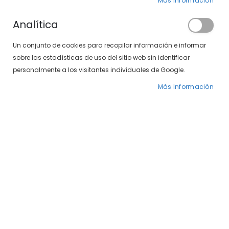
Más Información
Analítica
Un conjunto de cookies para recopilar información e informar
sobre las estadísticas de uso del sitio web sin identificar
personalmente a los visitantes individuales de Google.
Más Información
Saltar
Caramelo 1568-50 15
al
comienzo
de
65,40 €
109,00 €
la
galería
Gafas Caramelo 1568-50 15 Modelo de señora en