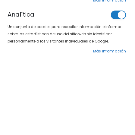
Más Información
Analítica
Un conjunto de cookies para recopilar información e informar
sobre las estadísticas de uso del sitio web sin identificar
personalmente a los visitantes individuales de Google.
Más Información
Saltar
SXT 24-497-17 01
al
comienzo
de
59,00 €
la
galería
Estas gafas SXT de caballero tienen un calibre