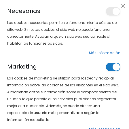
Envíos gratis en pedidos superiores a 30€ (Solo península)
Necesarias
LOCALIZA TU SOLOPTICAL
Las cookies necesarias permiten el funcionamiento básico del
sitio web. Sin estas cookies, el sitio web no puede funcionar
correctamente. Ayudan a que un sitio web sea utilizable al
artícu
0
Cart
habilitar las funciones básicas.
Más Información
PÁGINA DE INICIO
SXT 24-497-17 01
Marketing
Saltar
Las cookies de marketing se utilizan para rastrear y recopilar
al
final
información sobre las acciones de los visitantes en el sitio web.
de
Almacenan datos e información sobre el comportamiento del
la
usuario, lo que permite a los servicios publicitarios segmentar
galería
mejor a la audiencia. Además, se puede ofrecer una
de
experiencia de usuario más personalizada según la
imágenes
información recopilada.