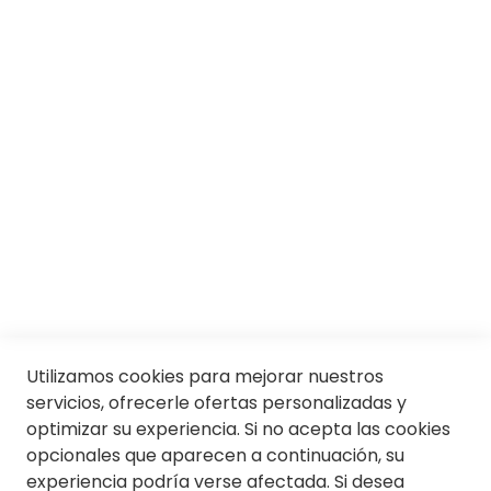
Responsabilidad social
Trabaja con nosotros
Conócenos
Servicios
SII
© Soloptical 2026
Utilizamos cookies para mejorar nuestros
servicios, ofrecerle ofertas personalizadas y
optimizar su experiencia. Si no acepta las cookies
Español
English
opcionales que aparecen a continuación, su
experiencia podría verse afectada. Si desea