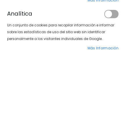
Más Información
Analítica
Un conjunto de cookies para recopilar información e informar
sobre las estadísticas de uso del sitio web sin identificar
personalmente a los visitantes individuales de Google.
Más Información
Saltar
Crazy White Zombie 1
al
comienzo
Semana
de
la
16,00 €
galería