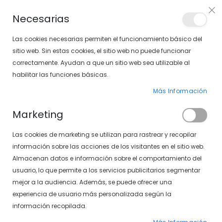
Envíos gratis en pedidos superiores a 30€ (Solo península)
Necesarias
LOCALIZA TU SOLOPTICAL
Las cookies necesarias permiten el funcionamiento básico del
sitio web. Sin estas cookies, el sitio web no puede funcionar
correctamente. Ayudan a que un sitio web sea utilizable al
artícu
0
Cart
habilitar las funciones básicas.
Más Información
PÁGINA DE INICIO
CRAZY WHITE ZOMBIE 1 SEMANA
Marketing
Saltar
Las cookies de marketing se utilizan para rastrear y recopilar
al
final
información sobre las acciones de los visitantes en el sitio web.
de
Almacenan datos e información sobre el comportamiento del
la
usuario, lo que permite a los servicios publicitarios segmentar
galería
mejor a la audiencia. Además, se puede ofrecer una
de
experiencia de usuario más personalizada según la
imágenes
información recopilada.