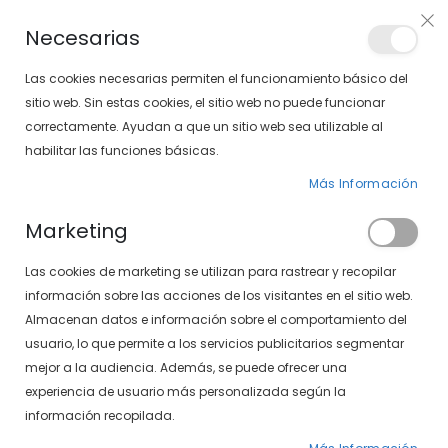
PLAN VEO
Necesarias
LOCALIZA TU SOLOPTICAL
Las cookies necesarias permiten el funcionamiento básico del
sitio web. Sin estas cookies, el sitio web no puede funcionar
correctamente. Ayudan a que un sitio web sea utilizable al
artícu
0
Cart
habilitar las funciones básicas.
Más Información
PÁGINA DE INICIO
CRAZY ICE BLUE 1 SEMANA
Marketing
Saltar
Las cookies de marketing se utilizan para rastrear y recopilar
al
final
información sobre las acciones de los visitantes en el sitio web.
de
Almacenan datos e información sobre el comportamiento del
la
usuario, lo que permite a los servicios publicitarios segmentar
galería
mejor a la audiencia. Además, se puede ofrecer una
de
experiencia de usuario más personalizada según la
imágenes
información recopilada.