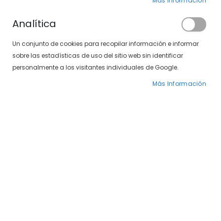
Más Información
Analítica
Un conjunto de cookies para recopilar información e informar
sobre las estadísticas de uso del sitio web sin identificar
personalmente a los visitantes individuales de Google.
Más Información
Saltar
Crazy Ice Blue 1
al
comienzo
Semana
de
la
16,00 €
galería