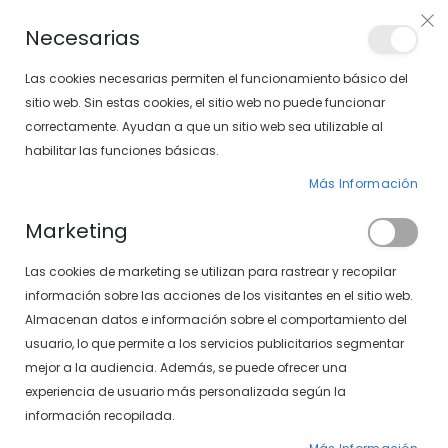
Envíos gratis en pedidos superiores a 30€ (Solo península)
Necesarias
LOCALIZA TU SOLOPTICAL
Las cookies necesarias permiten el funcionamiento básico del
sitio web. Sin estas cookies, el sitio web no puede funcionar
correctamente. Ayudan a que un sitio web sea utilizable al
artícu
0
Cart
habilitar las funciones básicas.
Más Información
LENTILLAS
PÁGINA DE INICIO
LENTILLAS MENSUALES
Marketing
Fijar
FILTROS
Las cookies de marketing se utilizan para rastrear y recopilar
Dirección
información sobre las acciones de los visitantes en el sitio web.
Descendente
Almacenan datos e información sobre el comportamiento del
usuario, lo que permite a los servicios publicitarios segmentar
mejor a la audiencia. Además, se puede ofrecer una
experiencia de usuario más personalizada según la
información recopilada.