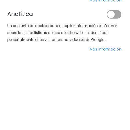
Más Información
Analítica
Un conjunto de cookies para recopilar información e informar
sobre las estadísticas de uso del sitio web sin identificar
Sol-lens oxygen toric 8.5 14.5 (6-lentillas)
Sol-lens Silicone Plus (6 lentillas)
personalmente a los visitantes individuales de Google.
57,50 €
49,50 €
Más Información