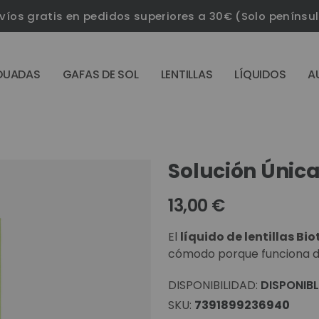
víos gratis en pedidos superiores a 30€ (Solo penínsu
DUADAS
GAFAS DE SOL
LENTILLAS
LÍQUIDOS
A
Solución Única
13,00 €
El
líquido de lentillas Bio
cómodo porque funciona d
DISPONIBILIDAD:
DISPONIBL
SKU
7391899236940