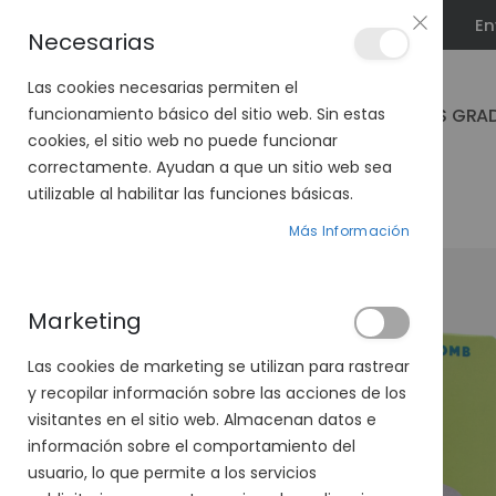
En
PLAN VEO
Necesarias
Las cookies necesarias permiten el
GAFAS GRA
funcionamiento básico del sitio web. Sin estas
cookies, el sitio web no puede funcionar
correctamente. Ayudan a que un sitio web sea
utilizable al habilitar las funciones básicas.
PÁGINA DE INICIO
SOLUCIÓN ÚNICA BIOTRUE
Más Información
Saltar
al
final
Marketing
de
la
Las cookies de marketing se utilizan para rastrear
galería
y recopilar información sobre las acciones de los
de
visitantes en el sitio web. Almacenan datos e
imágenes
información sobre el comportamiento del
usuario, lo que permite a los servicios