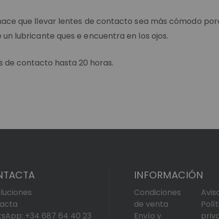
hace que llevar lentes de contacto sea más cómodo porq
 un lubricante ques e encuentra en los ojos.
s de contacto hasta 20 horas.
NTACTA
INFORMACIÓN
luciones
Condiciones
Avis
acta
de venta
Polí
sApp: +34 687 64 40 23
Envío y
priv