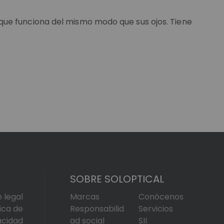
ue funciona del mismo modo que sus ojos. Tiene
SOBRE SOLOPTICAL
o legal
Marcas
Conócenos
tica de
Responsabilid
Servicios
acidad
ad social
SII