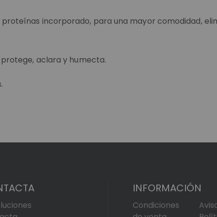
 proteínas incorporado, para una mayor comodidad, elimin
, protege, aclara y humecta.
.
NTACTA
INFORMACIÓN
luciones
Condiciones
Avis
acta
de venta
Polí