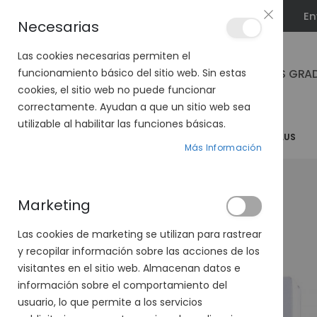
En
PLAN VEO
Necesarias
Las cookies necesarias permiten el
GAFAS GRA
funcionamiento básico del sitio web. Sin estas
cookies, el sitio web no puede funcionar
correctamente. Ayudan a que un sitio web sea
utilizable al habilitar las funciones básicas.
PÁGINA DE INICIO
SOLUCIÓN ÚNICA BOSTON SIMPLUS
Más Información
Saltar
al
final
Marketing
de
la
Las cookies de marketing se utilizan para rastrear
galería
y recopilar información sobre las acciones de los
de
visitantes en el sitio web. Almacenan datos e
imágenes
información sobre el comportamiento del
usuario, lo que permite a los servicios