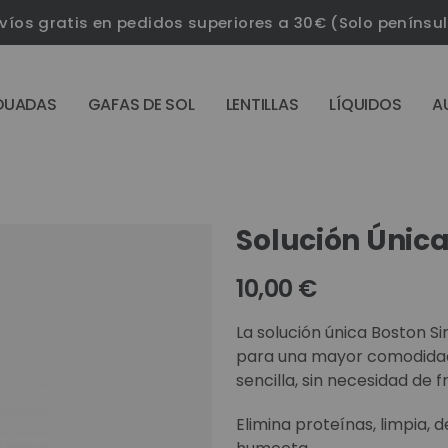
víos gratis en pedidos superiores a 30€ (Solo penínsu
DUADAS
GAFAS DE SOL
LENTILLAS
LÍQUIDOS
A
Solución Únic
10,00 €
La solución única Boston S
para una mayor comodidad, 
sencilla, sin necesidad de f
Elimina proteínas, limpia, 