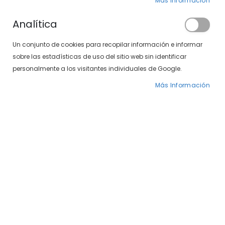
Más Información
Analítica
Un conjunto de cookies para recopilar información e informar
sobre las estadísticas de uso del sitio web sin identificar
personalmente a los visitantes individuales de Google.
Más Información
Saltar
Solución Única
al
comienzo
Multiplus - Renu
de
la
9,00 €
galería
de
imágenes
La
solución única Multiplus Renu
es consolidada
en el mercado. La solución mantiene la misma
fórmula desde hace 25 años, cuidando las lentes de
contacto durante más tiempo que cualquier otra