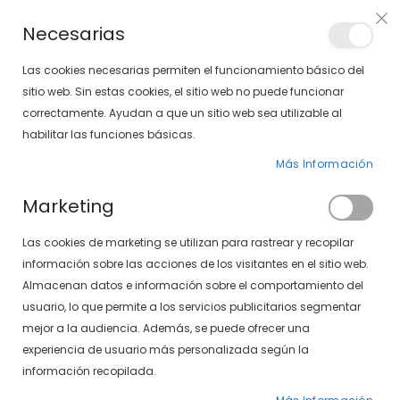
PLAN VEO
Necesarias
LOCALIZA TU SOLOPTICAL
Las cookies necesarias permiten el funcionamiento básico del
sitio web. Sin estas cookies, el sitio web no puede funcionar
correctamente. Ayudan a que un sitio web sea utilizable al
artícu
0
Cart
habilitar las funciones básicas.
Más Información
PÁGINA DE INICIO
SOLUCIÓN ÚNICA MULTIPLUS - RENU
Marketing
Saltar
Las cookies de marketing se utilizan para rastrear y recopilar
al
final
información sobre las acciones de los visitantes en el sitio web.
de
Almacenan datos e información sobre el comportamiento del
la
usuario, lo que permite a los servicios publicitarios segmentar
galería
mejor a la audiencia. Además, se puede ofrecer una
de
experiencia de usuario más personalizada según la
imágenes
información recopilada.