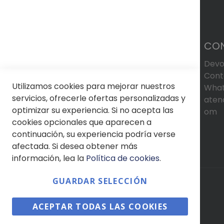
de
la
galería
de
CO
imágenes
Devo
Cont
Utilizamos cookies para mejorar nuestros
What
servicios, ofrecerle ofertas personalizadas y
aten
optimizar su experiencia. Si no acepta las
om
cookies opcionales que aparecen a
continuación, su experiencia podría verse
afectada. Si desea obtener más
información, lea la
Política de cookies
.
GUARDAR SELECCIÓN
© Soloptical 2026
ACEPTAR TODAS LAS COOKIES