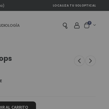
la)
LOCALIZA TU SOLOPTICAL
artículos
0
UDIOLOGÍA
Cart
rops
E
IR AL CARRITO