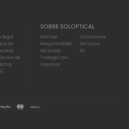
SOBRE SOLOPTICAL
o legal
Marcas
Conócenos
tica de
Responsabilid
Servicios
acidad
ad social
SII
lución de
Trabaja con
lictos
nosotros
R)