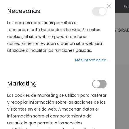
En
PLAN VEO
Necesarias
Las cookies necesarias permiten el
GAFAS GRA
funcionamiento básico del sitio web. Sin estas
cookies, el sitio web no puede funcionar
correctamente. Ayudan a que un sitio web sea
utilizable al habilitar las funciones básicas.
PÁGINA DE INICIO
SYSTANE GEL DROPS
Más Información
Saltar
al
final
Marketing
de
la
Las cookies de marketing se utilizan para rastrear
galería
y recopilar información sobre las acciones de los
de
visitantes en el sitio web. Almacenan datos e
imágenes
información sobre el comportamiento del
usuario, lo que permite a los servicios