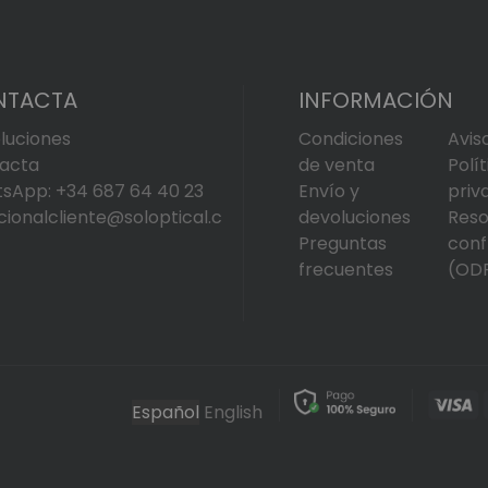
NTACTA
INFORMACIÓN
luciones
Condiciones
Avis
acta
de venta
Polí
sApp: +34 687 64 40 23
Envío y
priv
cionalcliente@soloptical.c
devoluciones
Reso
Preguntas
conf
frecuentes
(OD
Español
English