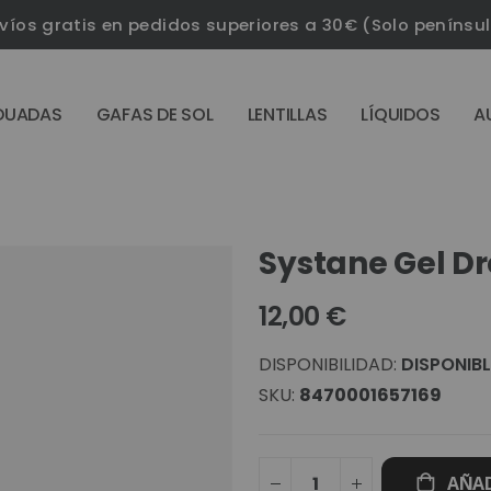
víos gratis en pedidos superiores a 30€ (Solo penínsu
DUADAS
GAFAS DE SOL
LENTILLAS
LÍQUIDOS
A
Systane Gel D
12,00 €
DISPONIBILIDAD:
DISPONIBL
SKU
8470001657169
AÑAD