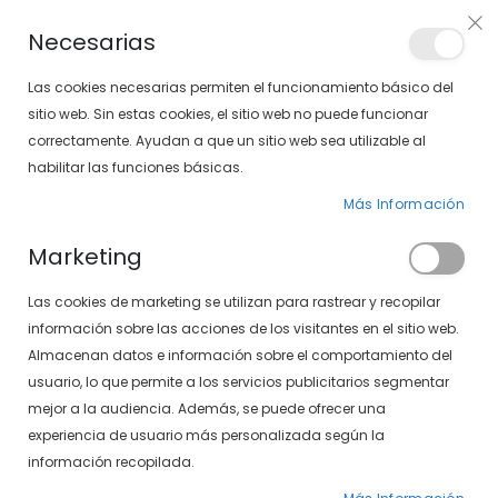
PLAN VEO
Necesarias
LOCALIZA TU SOLOPTICAL
Las cookies necesarias permiten el funcionamiento básico del
sitio web. Sin estas cookies, el sitio web no puede funcionar
correctamente. Ayudan a que un sitio web sea utilizable al
artícu
0
Cart
habilitar las funciones básicas.
Más Información
PÁGINA DE INICIO
MARCAS
GAFAS
GAFAS CHOPARD
Marketing
Las cookies de marketing se utilizan para rastrear y recopilar
información sobre las acciones de los visitantes en el sitio web.
Almacenan datos e información sobre el comportamiento del
Gafas Chopard
usuario, lo que permite a los servicios publicitarios segmentar
mejor a la audiencia. Además, se puede ofrecer una
experiencia de usuario más personalizada según la
información recopilada.