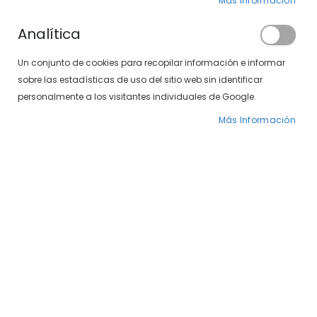
Más Información
Analítica
Un conjunto de cookies para recopilar información e informar
sobre las estadísticas de uso del sitio web sin identificar
Puedes encontrar artículos
personalmente a los visitantes individuales de Google.
de esta marca
en nuestra tienda física.
Más Información
Localiza tu centro
Gafas Chopard