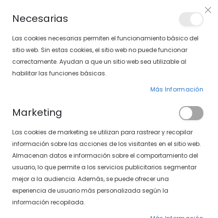
Envíos gratis en pedidos superiores a 30€ (Solo península)
Necesarias
LOCALIZA TU SOLOPTICAL
Las cookies necesarias permiten el funcionamiento básico del
sitio web. Sin estas cookies, el sitio web no puede funcionar
correctamente. Ayudan a que un sitio web sea utilizable al
artícu
0
Cart
habilitar las funciones básicas.
Más Información
PÁGINA DE INICIO
MARCAS
GAFAS
GAFAS MAUI JIM
Marketing
Las cookies de marketing se utilizan para rastrear y recopilar
información sobre las acciones de los visitantes en el sitio web.
Almacenan datos e información sobre el comportamiento del
Gafas Maui Jim
usuario, lo que permite a los servicios publicitarios segmentar
mejor a la audiencia. Además, se puede ofrecer una
experiencia de usuario más personalizada según la
información recopilada.