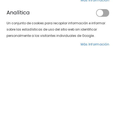
Más Información
Analítica
Un conjunto de cookies para recopilar información e informar
sobre las estadísticas de uso del sitio web sin identificar
Puedes encontrar artículos
personalmente a los visitantes individuales de Google.
de esta marca
en nuestra tienda física.
Más Información
Localiza tu centro
Gafas Maui Jim