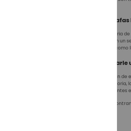
Siempre a la moda con tus gafa
El modelo más reconocible en la historia de 
entre músicos, artistas y personas con un
colores y tratamientos de las lentes, como l
Ray-Ban Clubmaster para darle un
Las
Ray-Ban Clubmaster Classic
son de e
Ha sido de manera reiterada en la historia, 
colores y con un tratamiento de las lentes e
Entre los best sellers de Ray-Ban encontram
metal entre los más populares.