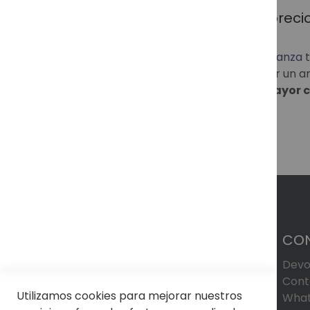
Tus gafas Ray-Ban al mejor precio
En
Soloptical, tu óptica online de confianza
tienda online, donde podrás encontrar un am
protección contra los rayos UV.
La mayor c
CO
Devo
Cont
Utilizamos cookies para mejorar nuestros
What