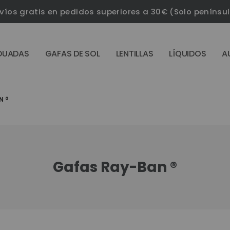
víos gratis en pedidos superiores a 30€ (Solo penínsu
DUADAS
GAFAS DE SOL
LENTILLAS
LÍQUIDOS
A
N ®
Gafas Ray-Ban ®