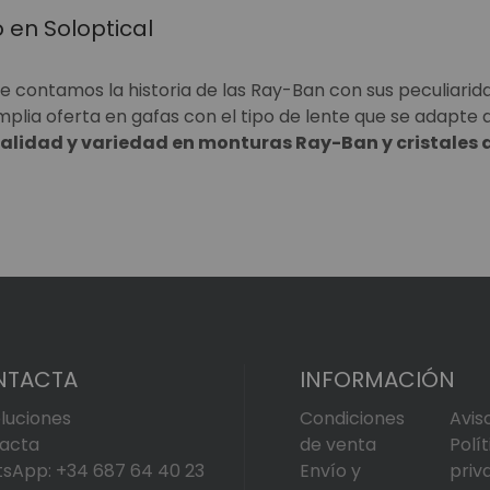
 en Soloptical
te contamos la historia de las Ray-Ban con sus peculiarid
plia oferta en gafas con el tipo de lente que se adapte 
alidad y variedad en monturas Ray-Ban y cristales 
NTACTA
INFORMACIÓN
luciones
Condiciones
Avis
acta
de venta
Polí
sApp: +34 687 64 40 23
Envío y
priv