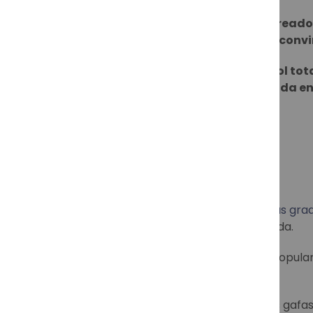
El modelo
aviador de RayBan
fue creado 
tarde con licencia para uso civil se con
Las Ray-Ban round, son gafas de sol tota
contracultura de los años 60, década en
Ray-Ban: un estilo inconfundible
Ya estés buscando
gafas de sol
o
gafas gra
más icónicos que nunca pasan de moda.
Todos conocemos los modelos más populares
siendo así durante muchos años más.
Además del estilo inconfundible de las gafa