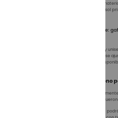
la máxima garantía. Elaboradas con materia
sea para convertirlas en tus gafas de sol pr
Ray-Ban mujer y Ray-Ban hombre: gaf
Estas emblemáticas gafas metálicas y unisex
barra ciliar curvada, almohadillas que se aju
degradados, polarizadas y también disponibl
Ray-Ban Aviator, todo un icono 
Las
Ray-Ban Aviator Classic
, actualmente
comodidad y beneficios asegurados. Fueron 
Su clásica montura dorada, con la que podrá
colores marrón, verde y polarizadas y con 