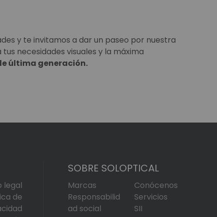
ades y te invitamos a dar un paseo por nuestra
a tus necesidades visuales y la máxima
de última generación.
SOBRE SOLOPTICAL
o legal
Marcas
Conócenos
tica de
Responsabilid
Servicios
acidad
ad social
SII