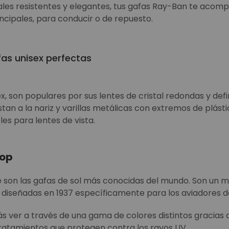
les resistentes y elegantes, tus gafas Ray-Ban te acomp
incipales, para conducir o de repuesto.
as unisex perfectas
, son populares por sus lentes de cristal redondas y defi
stan a la nariz y varillas metálicas con extremos de plást
es para lentes de vista.
pop
 son las gafas de sol más conocidas del mundo. Son un mo
diseñadas en 1937 específicamente para los aviadores d
s ver a través de una gama de colores distintos gracias a
tratamientos que protegen contra los rayos UV.