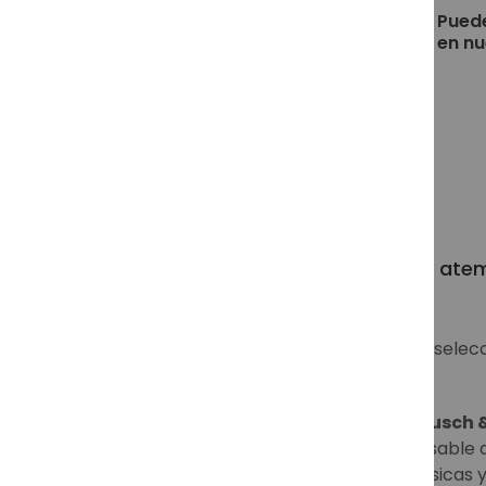
Puede
en nu
Gafas de sol Ray-Ban, un clásico ate
En
Soloptical
queremos ofrecerte la selec
como en gafas graduadas.
Ray-Ban
fue fundada en 1937 por
Bausch 
de gafas de sol. Ray-Ban es el responsable 
Aviator
, las gafas de aviador más clásicas 