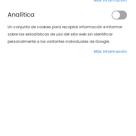
Más Información
Analítica
Un conjunto de cookies para recopilar información e informar
sobre las estadísticas de uso del sitio web sin identificar
Puedes encontrar artículos
personalmente a los visitantes individuales de Google.
de esta marca
en nuestra tienda física.
Más Información
Localiza tu centro