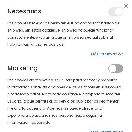
Envíos gratis en pedidos superiores a 30€ (Solo península)
Necesarias
LOCALIZA TU SOLOPTICAL
Las cookies necesarias permiten el funcionamiento básico del
sitio web. Sin estas cookies, el sitio web no puede funcionar
correctamente. Ayudan a que un sitio web sea utilizable al
artícu
0
Cart
habilitar las funciones básicas.
Más Información
PÁGINA DE INICIO
MARCAS
GAFAS
GAFAS TOM FORD
Marketing
Las cookies de marketing se utilizan para rastrear y recopilar
información sobre las acciones de los visitantes en el sitio web.
Almacenan datos e información sobre el comportamiento del
Gafas Tom Ford
usuario, lo que permite a los servicios publicitarios segmentar
mejor a la audiencia. Además, se puede ofrecer una
experiencia de usuario más personalizada según la
información recopilada.