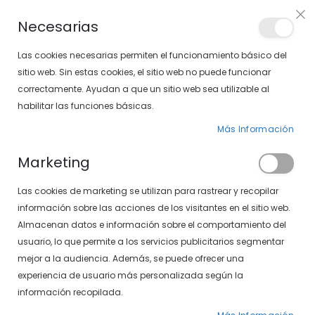
PLAN VEO
Necesarias
LOCALIZA TU SOLOPTICAL
Las cookies necesarias permiten el funcionamiento básico del
sitio web. Sin estas cookies, el sitio web no puede funcionar
correctamente. Ayudan a que un sitio web sea utilizable al
artícu
0
Cart
habilitar las funciones básicas.
Más Información
PÁGINA DE INICIO
MARCAS
GAFAS
GAFAS TOUS
Marketing
Las cookies de marketing se utilizan para rastrear y recopilar
información sobre las acciones de los visitantes en el sitio web.
Almacenan datos e información sobre el comportamiento del
Gafas Tous
usuario, lo que permite a los servicios publicitarios segmentar
mejor a la audiencia. Además, se puede ofrecer una
experiencia de usuario más personalizada según la
información recopilada.