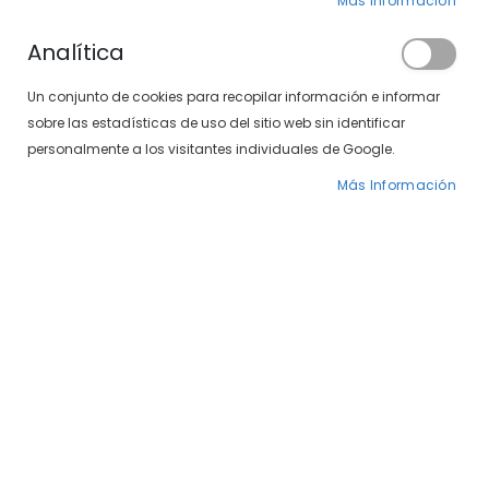
Más Información
Analítica
Un conjunto de cookies para recopilar información e informar
sobre las estadísticas de uso del sitio web sin identificar
Puedes encontrar artículos
personalmente a los visitantes individuales de Google.
de esta marca
en nuestra tienda física.
Más Información
Localiza tu centro
Gafas TOUS