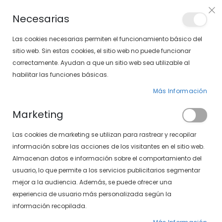
Envíos gratis en pedidos superiores a 30€ (Solo península)
Necesarias
LOCALIZA TU SOLOPTICAL
Las cookies necesarias permiten el funcionamiento básico del
sitio web. Sin estas cookies, el sitio web no puede funcionar
correctamente. Ayudan a que un sitio web sea utilizable al
artícu
0
Cart
habilitar las funciones básicas.
Más Información
PÁGINA DE INICIO
MARCAS
LENTILLAS
LENTILLAS ALCON
Marketing
Las cookies de marketing se utilizan para rastrear y recopilar
información sobre las acciones de los visitantes en el sitio web.
Almacenan datos e información sobre el comportamiento del
Lentillas Alcon
usuario, lo que permite a los servicios publicitarios segmentar
mejor a la audiencia. Además, se puede ofrecer una
experiencia de usuario más personalizada según la
información recopilada.